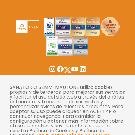
Twitter
Instagram
Facebook
YouTube
LinkedIn
SANATORIO SEMM-MAUTONE utiliza cookies
Tasas
propias y de terceros, para mejorar sus servicios
y facilitar el uso del sitio web a través del análisis
Derechos y deberes
del número y frecuencia de sus visitas y
personalizar avisos de nuestros productos. Para
Compliance
aceptar su uso puede cliquear en ACEPTAR o
continuar navegando. Para cambiar la
Términos y condiciones
configuración u obtener más información sobre
el uso de cookies y sus derechos acceda a
Políticas de privacidad
nuestra Política de Cookies y Política de