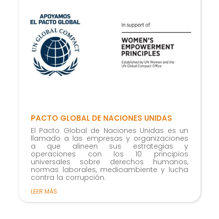
Marketing
Al compartir tus
intereses y
comportamiento
mientras visitas
nuestro sitio,
aumentas la
posibilidad de
ver contenido y
PACTO GLOBAL DE NACIONES UNIDAS
ofertas
El Pacto Global de Naciones Unidas es un
personalizados.
llamado a las empresas y organizaciones
a que alineen sus estrategias y
operaciones con los 10 principios
universales sobre derechos humanos,
normas laborales, medioambiente y lucha
contra la corrupción.
LEER MÁS