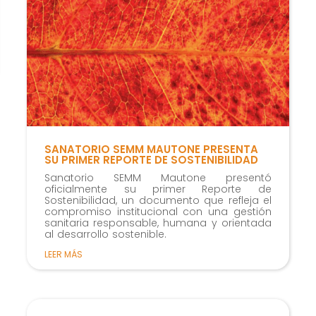
cómo se usa
la web.
Experiencia
Para que
nuestra web
funcione lo
mejor posible
SANATORIO SEMM MAUTONE PRESENTA
durante tu
SU PRIMER REPORTE DE SOSTENIBILIDAD
visita. Si
Sanatorio SEMM Mautone presentó
oficialmente su primer Reporte de
rechaza estas
Sostenibilidad, un documento que refleja el
cookies,
compromiso institucional con una gestión
sanitaria responsable, humana y orientada
algunas
al desarrollo sostenible.
funcionalidades
LEER MÁS
desaparecerán
de la web.