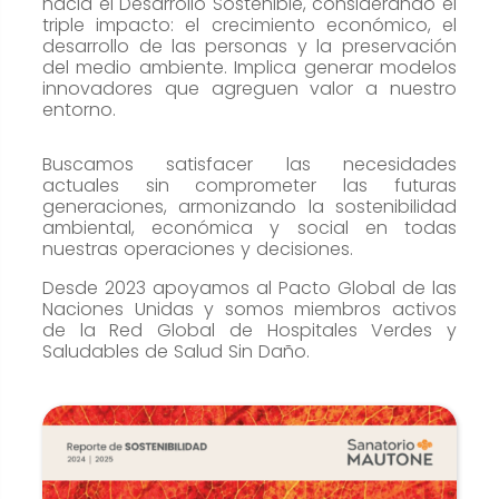
cookies no
hacia el Desarrollo Sostenible, considerando el
triple impacto: el crecimiento económico, el
son
desarrollo de las personas y la preservación
opcionales.
del medio ambiente. Implica generar modelos
Son
innovadores que agreguen valor a nuestro
entorno.
necesarias
para que
Buscamos satisfacer las necesidades
funcione la
actuales sin comprometer las futuras
web.
generaciones, armonizando la sostenibilidad
ambiental, económica y social en todas
nuestras operaciones y decisiones.
Estadísticas
Desde 2023 apoyamos al Pacto Global de las
Para que
Naciones Unidas y somos miembros activos
de la Red Global de Hospitales Verdes y
podamos
Saludables de Salud Sin Daño.
mejorar la
funcionalidad
y estructura
de la web, en
base a