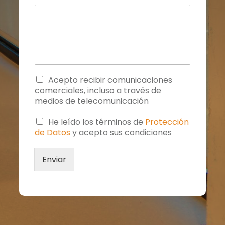
cómo se usa
la web.
Experiencia
Para que
nuestra web
A
Acepto recibir comunicaciones
funcione lo
c
comerciales, incluso a través de
e
medios de telecomunicación
mejor posible
p
durante tu
t
C
He leído los términos de
Protección
visita. Si
a
a
de Datos
y acepto sus condiciones
rechaza estas
c
m
i
p
cookies,
ó
Enviar
o
algunas
n
d
funcionalidades
c
e
desaparecerán
o
a
m
c
de la web.
u
e
n
p