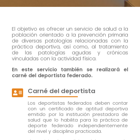
i
t
Marketing
c
a
a
c
Al compartir tus
c
i
intereses y
i
El objetivo es ofrecer un servicio de salud a la
ó
comportamiento
o
población orientado a la prevención primaria
n
mientras visitas
n
de diversas patologías relacionadas con la
P
práctica deportiva, así como, al tratamiento
e
r
nuestro sitio,
de las patologías agudas y crónicas
s
o
aumentas la
vinculadas con la actividad física.
c
t
posibilidad de
o
e
En este servicio también se realizará el
ver contenido y
m
c
carné del deportista federado.
e
c
ofertas
r
i
personalizados.
Carné del deportista
c

ó
i
n
a
Los deportistas federados deben contar
D
con un certificado de aptitud deportiva
l
a
emitido por la institución prestadora de
e
t
salud que lo habilita para la práctica de
s
o
deporte federado independientemente
*
s
del nivel y disciplina practicada.
*