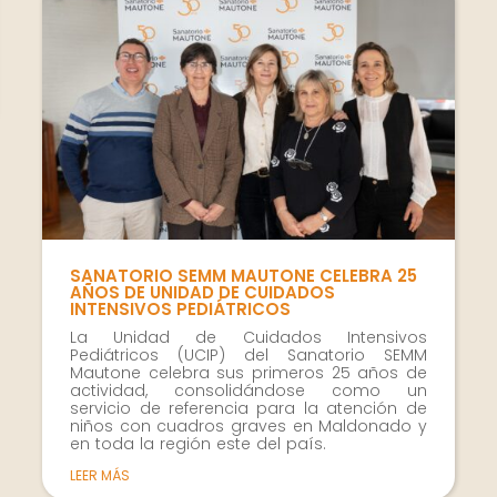
cómo se usa
la web.
Experiencia
Para que
nuestra web
funcione lo
mejor posible
durante tu
SANATORIO SEMM MAUTONE CELEBRA 25
visita. Si
AÑOS DE UNIDAD DE CUIDADOS
rechaza estas
INTENSIVOS PEDIÁTRICOS
cookies,
La Unidad de Cuidados Intensivos
Pediátricos (UCIP) del Sanatorio SEMM
algunas
Mautone celebra sus primeros 25 años de
funcionalidades
actividad, consolidándose como un
servicio de referencia para la atención de
desaparecerán
niños con cuadros graves en Maldonado y
de la web.
en toda la región este del país.
LEER MÁS