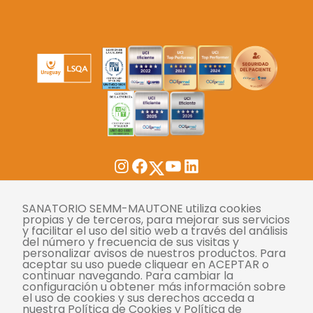
Twitter
Instagram
Facebook
YouTube
LinkedIn
SANATORIO SEMM-MAUTONE utiliza cookies
Tasas
propias y de terceros, para mejorar sus servicios
y facilitar el uso del sitio web a través del análisis
Derechos y deberes
del número y frecuencia de sus visitas y
personalizar avisos de nuestros productos. Para
Compliance
aceptar su uso puede cliquear en ACEPTAR o
continuar navegando. Para cambiar la
Términos y condiciones
configuración u obtener más información sobre
el uso de cookies y sus derechos acceda a
Políticas de privacidad
nuestra Política de Cookies y Política de