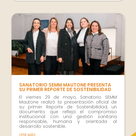
Marketing
Al compartir tus
intereses y
comportamiento
mientras visitas
nuestro sitio,
aumentas la
posibilidad de
ver contenido y
ofertas
personalizados.
SANATORIO SEMM MAUTONE PRESENTA
SU PRIMER REPORTE DE SOSTENIBILIDAD
El viernes 29 de mayo, Sanatorio SEMM
Mautone realizó la presentación oficial de
su primer Reporte de Sostenibilidad, un
documento que refleja el compromiso
institucional con una gestión sanitaria
responsable, humana y orientada al
desarrollo sostenible.
LEER MÁS