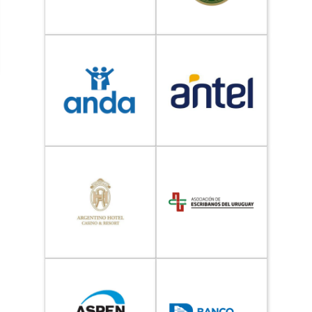
cómo se usa
la web.
Experiencia
Para que
nuestra web
funcione lo
mejor posible
durante tu
visita. Si
rechaza estas
cookies,
algunas
funcionalidades
desaparecerán
de la web.