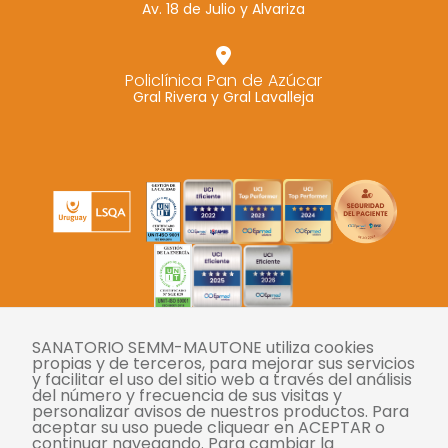
Av. 18 de Julio y Alvariza
Policlínica Pan de Azúcar
Gral Rivera y Gral Lavalleja
SANATORIO SEMM-MAUTONE utiliza cookies
Twitter
Instagram
Facebook
YouTube
LinkedIn
propias y de terceros, para mejorar sus servicios
y facilitar el uso del sitio web a través del análisis
del número y frecuencia de sus visitas y
personalizar avisos de nuestros productos. Para
Tasas
aceptar su uso puede cliquear en ACEPTAR o
continuar navegando. Para cambiar la
Derechos y deberes