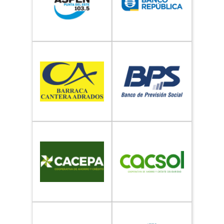
Marketing
Al compartir tus
intereses y
comportamiento
mientras visitas
nuestro sitio,
aumentas la
posibilidad de
ver contenido y
ofertas
personalizados.