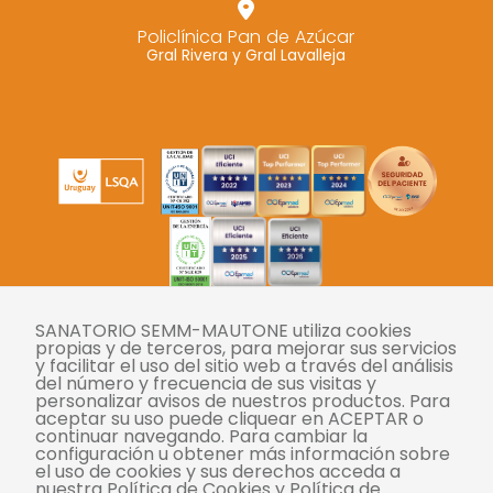
Policlínica Pan de Azúcar
Gral Rivera y Gral Lavalleja
SANATORIO SEMM-MAUTONE utiliza cookies
Twitter
Instagram
Facebook
YouTube
LinkedIn
propias y de terceros, para mejorar sus servicios
y facilitar el uso del sitio web a través del análisis
del número y frecuencia de sus visitas y
personalizar avisos de nuestros productos. Para
Tasas
aceptar su uso puede cliquear en ACEPTAR o
continuar navegando. Para cambiar la
Derechos y deberes
configuración u obtener más información sobre
el uso de cookies y sus derechos acceda a
Compliance
nuestra Política de Cookies y Política de