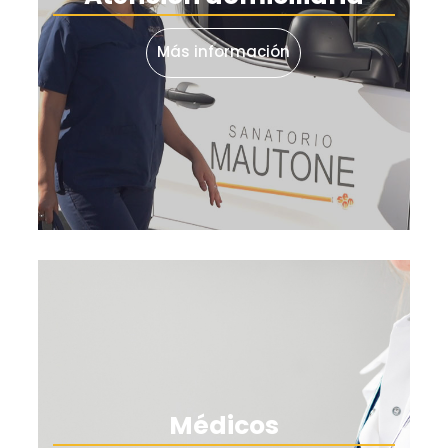
Marketing
Más información
Al compartir tus
intereses y
comportamiento
mientras visitas
nuestro sitio,
aumentas la
posibilidad de
ver contenido y
ofertas
personalizados.
Médicos