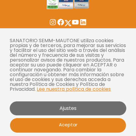
Twitter
Instagram
Facebook
YouTube
LinkedIn
SANATORIO SEMM-MAUTONE utiliza cookies
Tasas
propias y de terceros, para mejorar sus servicios
y facilitar el uso del sitio web a través del análisis
Derechos y deberes
del número y frecuencia de sus visitas y
personalizar avisos de nuestros productos. Para
Compliance
aceptar su uso puede cliquear en ACEPTAR o
continuar navegando. Para cambiar la
Términos y condiciones
configuración u obtener más información sobre
el uso de cookies y sus derechos acceda a
Políticas de privacidad
nuestra Política de Cookies y Política de
Privacidad.
Lee nuestra política de cookies
Política de cookies
Bases y condiciones para concursos
Ajustes
Mautone - SEMM 2026 | Todos los derechos
Aceptar
reservados
ATENCIÓN A
DESCARGA