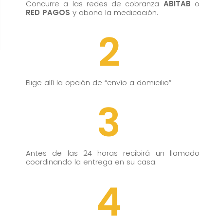
cómo se usa
Concurre a las redes de cobranza
ABITAB
o
RED PAGOS
y abona la medicación.
la web.
2
Experiencia
Para que
nuestra web
Elige allí la opción de “envío a domicilio”.
funcione lo
mejor posible
3
durante tu
visita. Si
rechaza estas
cookies,
Antes de las 24 horas recibirá un llamado
algunas
coordinando la entrega en su casa.
funcionalidades
4
desaparecerán
de la web.