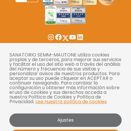
Twitter
Instagram
Facebook
YouTube
LinkedIn
Tasas
SANATORIO SEMM-MAUTONE utiliza cookies
propias y de terceros, para mejorar sus servicios
y facilitar el uso del sitio web a través del análisis
Derechos y deberes
del número y frecuencia de sus visitas y
personalizar avisos de nuestros productos. Para
Compliance
aceptar su uso puede cliquear en ACEPTAR o
continuar navegando. Para cambiar la
Términos y condiciones
configuración u obtener más información sobre
el uso de cookies y sus derechos acceda a
Políticas de privacidad
nuestra Política de Cookies y Política de
Privacidad.
Lee nuestra política de cookies
Política de cookies
Bases y condiciones para concursos
Ajustes