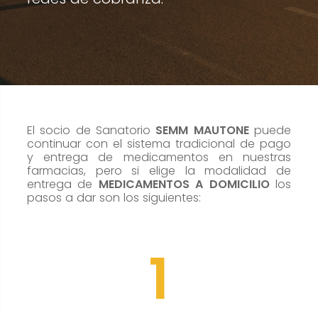
cookies no
son
opcionales.
Son
necesarias
para que
funcione la
web.
El socio de Sanatorio
SEMM MAUTONE
puede
continuar con el sistema tradicional de pago
y entrega de medicamentos en nuestras
farmacias, pero si elige la modalidad de
Estadísticas
entrega de
MEDICAMENTOS A DOMICILIO
los
Para que
pasos a dar son los siguientes:
podamos
mejorar la
1
funcionalidad
y estructura
de la web, en
base a