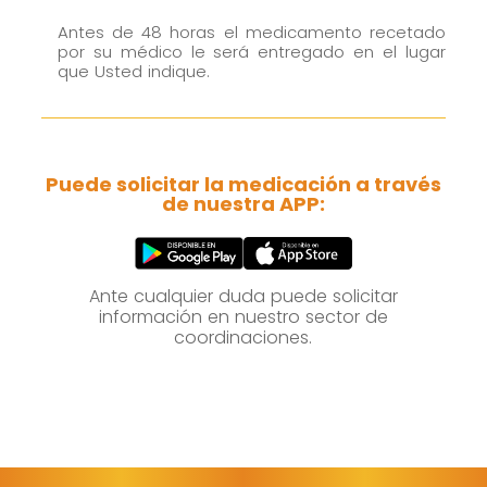
Marketing
Antes de 48 horas el medicamento recetado
por su médico le será entregado en el lugar
Al compartir tus
que Usted indique.
intereses y
comportamiento
mientras visitas
nuestro sitio,
Puede solicitar la medicación a través
aumentas la
de nuestra APP:
posibilidad de
ver contenido y
ofertas
Ante cualquier duda puede solicitar
personalizados.
información en nuestro sector de
coordinaciones.