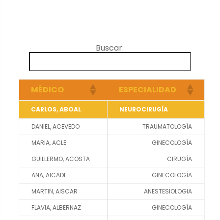
cookies no
son
opcionales.
Son
Buscar:
necesarias
para que
funcione la
web.
MÉDICO
ESPECIALIDAD
CARLOS, ABOAL
NEUROCIRUGÍA
Estadísticas
DANIEL, ACEVEDO
TRAUMATOLOGÍA
Para que
MARIA, ACLE
GINECOLOGÍA
podamos
mejorar la
GUILLERMO, ACOSTA
CIRUGÍA
funcionalidad
ANA, AICADI
GINECOLOGÍA
y estructura
MARTIN, AISCAR
ANESTESIOLOGIA
de la web, en
FLAVIA, ALBERNAZ
base a
GINECOLOGÍA