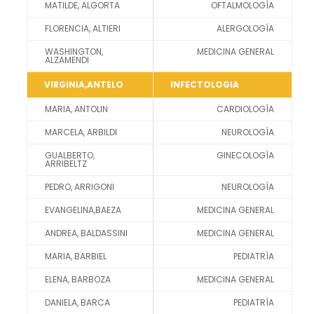
cómo se usa
MATILDE, ALGORTA
OFTALMOLOGÍA
la web.
FLORENCIA, ALTIERI
ALERGOLOGÍA
WASHINGTON,
MEDICINA GENERAL
ALZAMENDI
Experiencia
VIRGINIA,ANTELO
INFECTOLOGIA
Para que
nuestra web
MARIA, ANTOLIN
CARDIOLOGÍA
funcione lo
MARCELA, ARBILDI
NEUROLOGÍA
mejor posible
GUALBERTO,
GINECOLOGÍA
durante tu
ARRIBELTZ
visita. Si
PEDRO, ARRIGONI
NEUROLOGÍA
rechaza estas
cookies,
EVANGELINA,BAEZA
MEDICINA GENERAL
algunas
ANDREA, BALDASSINI
MEDICINA GENERAL
funcionalidades
MARIA, BARBIEL
PEDIATRÍA
desaparecerán
ELENA, BARBOZA
de la web.
MEDICINA GENERAL
DANIELA, BARCA
PEDIATRÍA