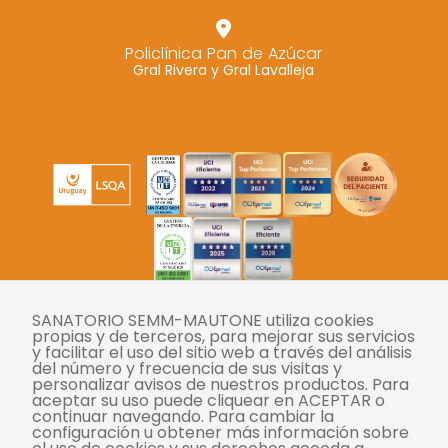
Policlínica Pan de Azúcar
Gral Rivera y Gral Lavalleja
SANATORIO SEMM-MAUTONE utiliza cookies
Twitter
Instagram
Facebook
YouTube
LinkedIn
propias y de terceros, para mejorar sus servicios
y facilitar el uso del sitio web a través del análisis
del número y frecuencia de sus visitas y
personalizar avisos de nuestros productos. Para
Tasas
aceptar su uso puede cliquear en ACEPTAR o
continuar navegando. Para cambiar la
Derechos y deberes
configuración u obtener más información sobre