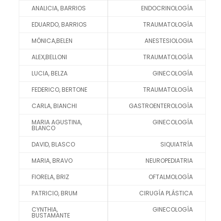
ANALICIA, BARRIOS
ENDOCRINOLOGÍA
Marketing
EDUARDO, BARRIOS
Al compartir tus
TRAUMATOLOGÍA
intereses y
MÓNICA,BELEN
ANESTESIOLOGIA
comportamiento
ALEX,BELLONI
TRAUMATOLOGÍA
mientras visitas
LUCIA, BELZA
GINECOLOGÍA
nuestro sitio,
aumentas la
FEDERICO, BERTONE
TRAUMATOLOGÍA
posibilidad de
CARLA, BIANCHI
GASTROENTEROLOGÍA
ver contenido y
MARIA AGUSTINA,
GINECOLOGÍA
ofertas
BLANCO
personalizados.
DAVID, BLASCO
SIQUIATRÍA
MARIA, BRAVO
NEUROPEDIATRIA
FIORELA, BRIZ
OFTALMOLOGÍA
PATRICIO, BRUM
CIRUGÍA PLÁSTICA
CYNTHIA,
GINECOLOGÍA
BUSTAMANTE