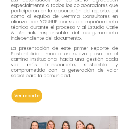
especialmente a todos los colaboradores que
Marketing
participaron en la elaboración del reporte, así
Al compartir tus
como al equipo de Gemma Consultores en
alianza con YOUHUB por su acompañamiento
intereses y
técnico durante el proceso y al Estudio Carle
comportamiento
& Andrioli, responsable del aseguramiento
mientras visitas
independiente del documento.
nuestro sitio,
La presentación de este primer Reporte de
aumentas la
Sostenibilidad marca un nuevo paso en el
posibilidad de
camino institucional hacia una gestión cada
vez más transparente, sostenible y
ver contenido y
comprometida con la generación de valor
ofertas
social para la comunidad.
personalizados.
Ver reporte