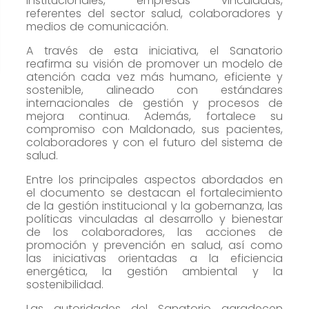
institucionales, empresas vinculadas,
cómo se usa
referentes del sector salud, colaboradores y
la web.
medios de comunicación.
A través de esta iniciativa, el Sanatorio
reafirma su visión de promover un modelo de
Experiencia
atención cada vez más humano, eficiente y
Para que
sostenible, alineado con estándares
internacionales de gestión y procesos de
nuestra web
mejora continua. Además, fortalece su
funcione lo
compromiso con Maldonado, sus pacientes,
mejor posible
colaboradores y con el futuro del sistema de
salud.
durante tu
visita. Si
Entre los principales aspectos abordados en
rechaza estas
el documento se destacan el fortalecimiento
de la gestión institucional y la gobernanza, las
cookies,
políticas vinculadas al desarrollo y bienestar
algunas
de los colaboradores, las acciones de
funcionalidades
promoción y prevención en salud, así como
las iniciativas orientadas a la eficiencia
desaparecerán
energética, la gestión ambiental y la
de la web.
sostenibilidad.
Las autoridades del Sanatorio agradecen