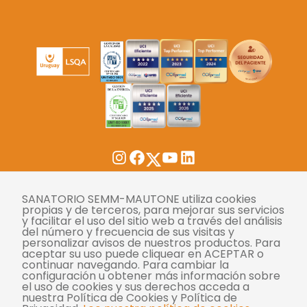
Twitter
Instagram
Facebook
YouTube
LinkedIn
Tasas
SANATORIO SEMM-MAUTONE utiliza cookies
propias y de terceros, para mejorar sus servicios
y facilitar el uso del sitio web a través del análisis
Derechos y deberes
del número y frecuencia de sus visitas y
personalizar avisos de nuestros productos. Para
Compliance
aceptar su uso puede cliquear en ACEPTAR o
continuar navegando. Para cambiar la
Términos y condiciones
configuración u obtener más información sobre
el uso de cookies y sus derechos acceda a
Políticas de privacidad
nuestra Política de Cookies y Política de