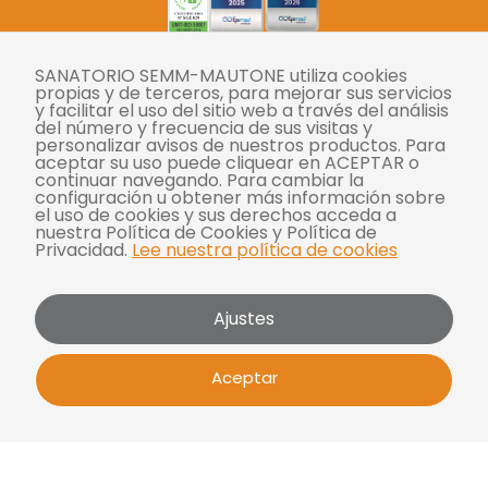
SANATORIO SEMM-MAUTONE utiliza cookies
Twitter
Instagram
Facebook
YouTube
LinkedIn
propias y de terceros, para mejorar sus servicios
y facilitar el uso del sitio web a través del análisis
del número y frecuencia de sus visitas y
personalizar avisos de nuestros productos. Para
Tasas
aceptar su uso puede cliquear en ACEPTAR o
continuar navegando. Para cambiar la
Derechos y deberes
configuración u obtener más información sobre
el uso de cookies y sus derechos acceda a
Compliance
nuestra Política de Cookies y Política de
Privacidad.
Lee nuestra política de cookies
Términos y condiciones
Políticas de privacidad
Ajustes
Política de cookies
Bases y condiciones para concursos
Aceptar
Mautone - SEMM 2026 | Todos los derechos
reservados