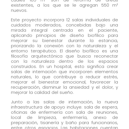
existentes, a los que se le agregan 550 m²
Marketing
nuevos.
Al compartir tus
Este proyecto incorpora 12 salas individuales de
intereses y
cuidados moderados, concebidas bajo una
comportamiento
mirada integral centrada en el paciente,
aplicando principios de diseño biofílico para
mientras visitas
mejorar su bienestar durante la estancia,
nuestro sitio,
priorizando la conexión con la naturaleza y el
aumentas la
entorno terapéutico. El diseño biofílico es una
filosofía arquitectónica que busca reconectar
posibilidad de
con la naturaleza dentro de los espacios
ver contenido y
construidos. En un hospital, esto significa crear
salas de internación que incorporen elementos
ofertas
naturales, lo que contribuye a reducir estrés,
personalizados.
mejorar el bienestar emocional, favorecer la
recuperación, disminuir la ansiedad y el dolor, y
mejorar la calidad del sueño.
Junto a las salas de internación, la nueva
infraestructura de apoyo incluye: sala de espera,
oficinas de enfermería con sala de reuniones,
local de limpieza, enfermería, anexo de
preparación, tisanería y baño para funcionarios,
entre otros espacios. Las habitaciones cuentan