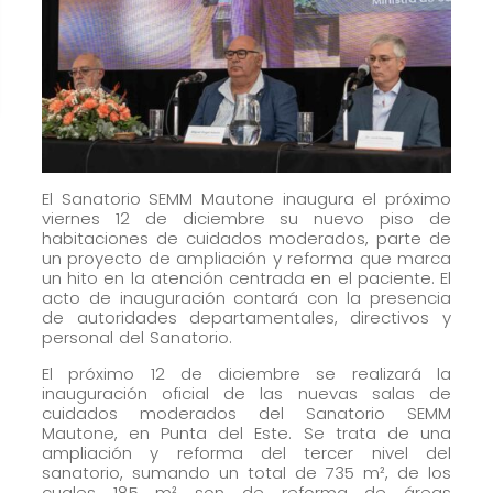
cómo se usa
la web.
Experiencia
Para que
nuestra web
funcione lo
El Sanatorio SEMM Mautone inaugura el próximo
viernes 12 de diciembre su nuevo piso de
mejor posible
habitaciones de cuidados moderados, parte de
durante tu
un proyecto de ampliación y reforma que marca
visita. Si
un hito en la atención centrada en el paciente. El
acto de inauguración contará con la presencia
rechaza estas
de autoridades departamentales, directivos y
cookies,
personal del Sanatorio.
algunas
El próximo 12 de diciembre se realizará la
funcionalidades
inauguración oficial de las nuevas salas de
desaparecerán
cuidados moderados del Sanatorio SEMM
Mautone, en Punta del Este. Se trata de una
de la web.
ampliación y reforma del tercer nivel del
sanatorio, sumando un total de 735 m², de los
cuales 185 m² son de reforma de áreas