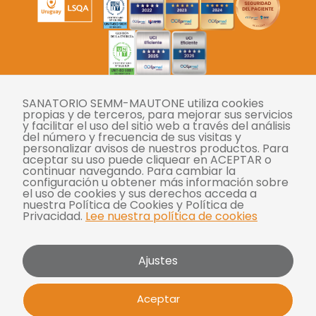
SANATORIO SEMM-MAUTONE utiliza cookies
Twitter
Instagram
Facebook
YouTube
LinkedIn
propias y de terceros, para mejorar sus servicios
y facilitar el uso del sitio web a través del análisis
del número y frecuencia de sus visitas y
personalizar avisos de nuestros productos. Para
Tasas
aceptar su uso puede cliquear en ACEPTAR o
continuar navegando. Para cambiar la
Derechos y deberes
configuración u obtener más información sobre
el uso de cookies y sus derechos acceda a
Compliance
nuestra Política de Cookies y Política de
Privacidad.
Lee nuestra política de cookies
Términos y condiciones
Políticas de privacidad
Ajustes
Política de cookies
Bases y condiciones para concursos
Aceptar