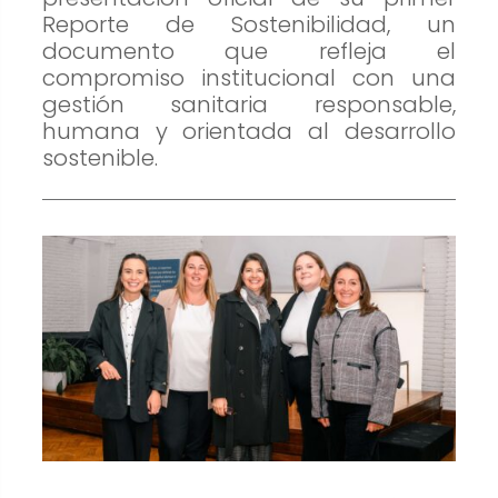
cookies no
Reporte de Sostenibilidad, un
son
documento que refleja el
opcionales.
compromiso institucional con una
Son
gestión sanitaria responsable,
necesarias
humana y orientada al desarrollo
para que
sostenible.
funcione la
web.
Estadísticas
Para que
podamos
mejorar la
funcionalidad
y estructura
de la web, en
base a