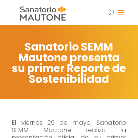
Sanatorio SEMM
Mautone presenta
su primer Reporte de
Sostenibilidad
El viernes 29 de mayo, Sanatorio
Necesarias
SEMM Mautone realizó la
Estas
presentación oficial de su primer