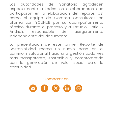
Las autoridades del Sanatorio agradecen
Marketing
especialmente a todos los colaboradores que
Al compartir tus
participaron en la elaboración del reporte, así
como al equipo de Gemma Consultores en
intereses y
alianza con YOUHUB por su acompañamiento
comportamiento
técnico durante el proceso y al Estudio Carle &
Andrioli, responsable del aseguramiento
mientras visitas
independiente del documento.
nuestro sitio,
La presentación de este primer Reporte de
aumentas la
Sostenibilidad marca un nuevo paso en el
posibilidad de
camino institucional hacia una gestión cada vez
ver contenido y
más transparente, sostenible y comprometida
con la generación de valor social para la
ofertas
comunidad.
personalizados.
Compartir en: