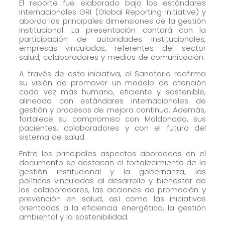
cómo se usa
El reporte fue elaborado bajo los estándares
internacionales GRI (Global Reporting Initiative) y
la web.
aborda las principales dimensiones de la gestión
institucional. La presentación contará con la
participación de autoridades institucionales,
empresas vinculadas, referentes del sector
Experiencia
salud, colaboradores y medios de comunicación.
Para que
A través de esta iniciativa, el Sanatorio reafirma
nuestra web
su visión de promover un modelo de atención
funcione lo
cada vez más humano, eficiente y sostenible,
alineado con estándares internacionales de
mejor posible
gestión y procesos de mejora continua. Además,
durante tu
fortalece su compromiso con Maldonado, sus
visita. Si
pacientes, colaboradores y con el futuro del
sistema de salud.
rechaza estas
cookies,
Entre los principales aspectos abordados en el
documento se destacan el fortalecimiento de la
algunas
gestión institucional y la gobernanza, las
funcionalidades
políticas vinculadas al desarrollo y bienestar de
desaparecerán
los colaboradores, las acciones de promoción y
prevención en salud, así como las iniciativas
de la web.
orientadas a la eficiencia energética, la gestión
ambiental y la sostenibilidad.