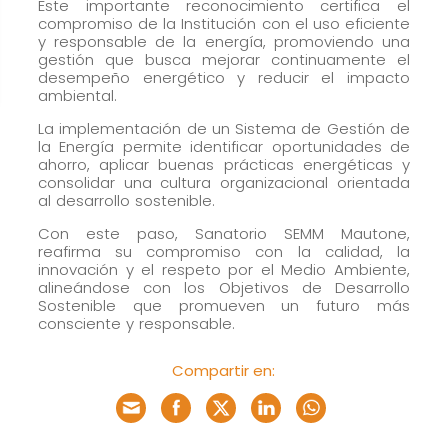
cómo se usa
Este importante reconocimiento certifica el
compromiso de la Institución con el uso eficiente
la web.
y responsable de la energía, promoviendo una
gestión que busca mejorar continuamente el
desempeño energético y reducir el impacto
ambiental.
Experiencia
Para que
La implementación de un Sistema de Gestión de
la Energía permite identificar oportunidades de
nuestra web
ahorro, aplicar buenas prácticas energéticas y
funcione lo
consolidar una cultura organizacional orientada
al desarrollo sostenible.
mejor posible
durante tu
Con este paso, Sanatorio SEMM Mautone,
visita. Si
reafirma su compromiso con la calidad, la
innovación y el respeto por el Medio Ambiente,
rechaza estas
alineándose con los Objetivos de Desarrollo
cookies,
Sostenible que promueven un futuro más
consciente y responsable.
algunas
funcionalidades
Compartir en:
desaparecerán
de la web.