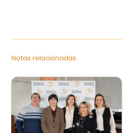
Marketing
Al compartir tus
intereses y
comportamiento
mientras visitas
nuestro sitio,
aumentas la
Notas relacionadas
posibilidad de
ver contenido y
ofertas
personalizados.