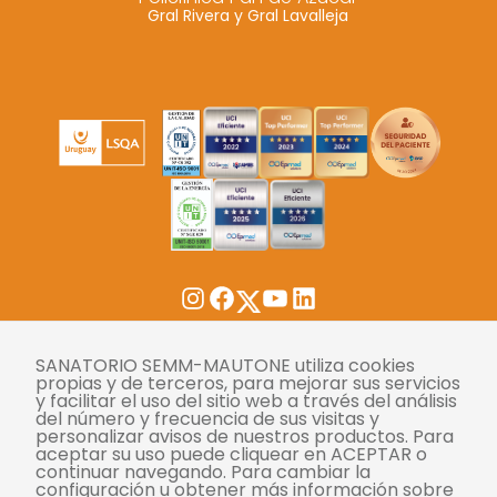
Gral Rivera y Gral Lavalleja
Twitter
Instagram
Facebook
YouTube
LinkedIn
Tasas
SANATORIO SEMM-MAUTONE utiliza cookies
propias y de terceros, para mejorar sus servicios
y facilitar el uso del sitio web a través del análisis
Derechos y deberes
del número y frecuencia de sus visitas y
personalizar avisos de nuestros productos. Para
Compliance
aceptar su uso puede cliquear en ACEPTAR o
continuar navegando. Para cambiar la
Términos y condiciones
configuración u obtener más información sobre