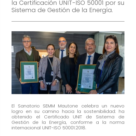
cookies no
la Certificación UNIT-ISO 50001 por su
son
Sistema de Gestión de la Energía.
opcionales.
Son
necesarias
para que
funcione la
web.
Estadísticas
Para que
podamos
mejorar la
El Sanatorio SEMM Mautone celebra un nuevo
funcionalidad
logro en su camino hacia la sostenibilidad: ha
y estructura
obtenido el Certificado UNIT de Sistema de
de la web, en
Gestión de la Energía, conforme a la norma
internacional UNIT-ISO 50001:2018.
base a