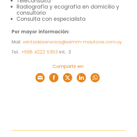
Teleconsulta
cómo se usa
Radiografía y ecografía en domicilio y
la web.
consultorio
Consulta con especialista
Experiencia
Por mayor información:
Para que
Mail:
ventadeservicios@semm-mautone.com.uy
nuestra web
Tel.:
+598 4222 5353
Int.: 3
funcione lo
mejor posible
Compartir en:
durante tu
visita. Si
rechaza estas
cookies,
algunas
funcionalidades
desaparecerán
de la web.