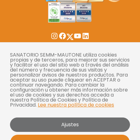
Twitter
Instagram
Facebook
YouTube
LinkedIn
Tasas
SANATORIO SEMM-MAUTONE utiliza cookies
propias y de terceros, para mejorar sus servicios
y facilitar el uso del sitio web a través del análisis
Derechos y deberes
del número y frecuencia de sus visitas y
personalizar avisos de nuestros productos. Para
Compliance
aceptar su uso puede cliquear en ACEPTAR o
continuar navegando. Para cambiar la
Términos y condiciones
configuración u obtener más información sobre
el uso de cookies y sus derechos acceda a
Políticas de privacidad
nuestra Política de Cookies y Política de
Privacidad.
Lee nuestra política de cookies
Política de cookies
Bases y condiciones para concursos
Ajustes
Mautone - SEMM 2026 | Todos los derechos