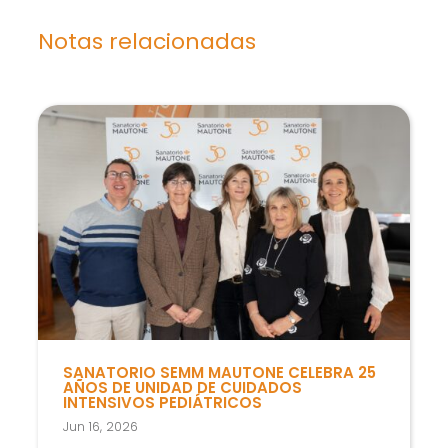
Marketing
Notas relacionadas
Al compartir tus
intereses y
comportamiento
mientras visitas
nuestro sitio,
aumentas la
posibilidad de
ver contenido y
ofertas
personalizados.
SANATORIO SEMM MAUTONE CELEBRA 25
AÑOS DE UNIDAD DE CUIDADOS
INTENSIVOS PEDIÁTRICOS
Jun 16, 2026