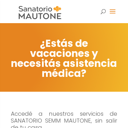
¿Estás de
vacaciones y
necesitás asistencia
médica?
Accedé a nuestros servicios de
Necesarias
SANATORIO SEMM MAUTONE, sin salir
Estas
de tu casa.