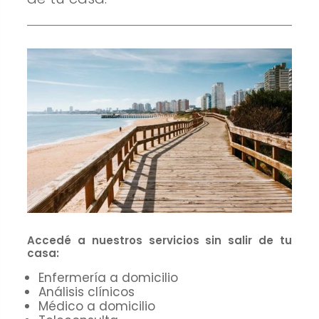
cookies no
son
opcionales.
Son
necesarias
para que
funcione la
web.
Estadísticas
Para que
podamos
mejorar la
Accedé a nuestros servicios sin salir de tu
funcionalidad
casa:
y estructura
Enfermería a domicilio
de la web, en
Análisis clínicos
base a
Médico a domicilio