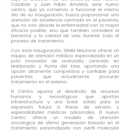
cómo se usa
Cazabán y Juan Pablo Arnoletti, este nuevo
la web.
centro, que ya comienza a funcionar el mismo
día de su inauguración, busca proporcionar una
atención de excelencia centrada en el paciente,
que no solo aborde la enfermedad con la mayor
Experiencia
eficacia posible, sino que también considere el
bienestar y la calidad de vida durante todo el
Para que
proceso de tratamiento.
nuestra web
Con esta inauguración, SEMM Mautone ofrece un
funcione lo
equipo de atención médica especializada en un
mejor posible
polo innovador de avanzada, centrado en
durante tu
Maldonado y Punta del Este, aportando una
opción altamente competitiva y confiable para
visita. Si
pacientes que actualmente procuran
rechaza estas
tratamiento en el exterior.
cookies,
El Centro apunta al desarrollo de recursos
algunas
humanos y tecnológicos que aportan
infraestructura y una base sólida para la
funcionalidades
expansión futura a líneas de servicio y
desaparecerán
especialidades médicas adicionales. El nuevo
de la web.
Centro ofrece un modelo de atención
oncológica de última generación basado en el
tratamiento personalizado con perfil molecular