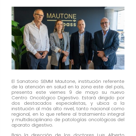
cookies no
son
opcionales.
Son
necesarias
para que
funcione la
web.
Estadísticas
El Sanatorio SEMM Mautone, institución referente
Para que
de la atención en salud en la zona este del país,
podamos
presenta este viernes 9 de mayo su nuevo
Centro Oncológico Digestivo. Estará dirigido por
mejorar la
dos destacados especialistas, y ubica a la
funcionalidad
institución al más alto nivel, tanto nacional como
y estructura
regional, en lo que refiere al tratamiento integral
y multidisciplinario de patologías oncológicas del
de la web, en
aparato digestivo.
base a
Bajo la dirección de los doctores Luis Alberto