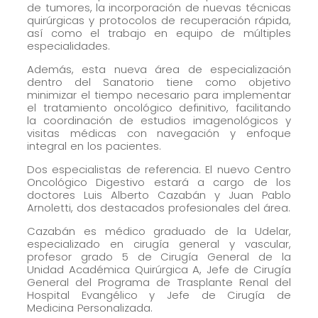
de tumores, la incorporación de nuevas técnicas
Marketing
quirúrgicas y protocolos de recuperación rápida,
así como el trabajo en equipo de múltiples
Al compartir tus
especialidades.
intereses y
Además, esta nueva área de especialización
comportamiento
dentro del Sanatorio tiene como objetivo
mientras visitas
minimizar el tiempo necesario para implementar
el tratamiento oncológico definitivo, facilitando
nuestro sitio,
la coordinación de estudios imagenológicos y
aumentas la
visitas médicas con navegación y enfoque
posibilidad de
integral en los pacientes.
ver contenido y
Dos especialistas de referencia. El nuevo Centro
ofertas
Oncológico Digestivo estará a cargo de los
doctores Luis Alberto Cazabán y Juan Pablo
personalizados.
Arnoletti, dos destacados profesionales del área.
Cazabán es médico graduado de la Udelar,
especializado en cirugía general y vascular,
profesor grado 5 de Cirugía General de la
Unidad Académica Quirúrgica A, Jefe de Cirugía
General del Programa de Trasplante Renal del
Hospital Evangélico y Jefe de Cirugía de
Medicina Personalizada.