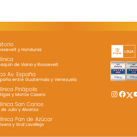
cookies no
son
opcionales.
Son
necesarias
para que
torio
funcione la
oosevelt y Honduras
web.
línica
oaquín de Viana y Roosevelt
ica Av. España
Estadísticas
España entre Guatemala y Venezuela
Para que
línica Piriápolis
podamos
Twitt
Instagram
Faceboo
Y
rtigas y Monte Casero
mejorar la
clínica San Carlos
funcionalidad
8 de Julio y Alvariza
y estructura
clínica Pan de Azúcar
de la web, en
Rivera y Gral Lavalleja
base a