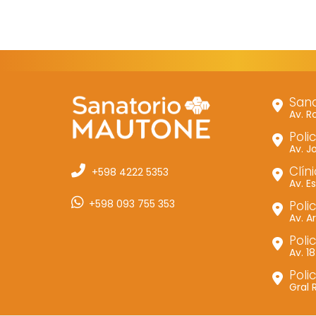
Sana
Av. R
Polic
Av. J
Clín
+598 4222 5353
Av. 
+598 093 755 353
Polic
Av. A
Poli
Av. 1
Poli
Gral 