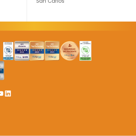
San Carlos
er
k
ouTube
LinkedIn