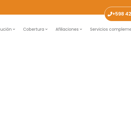
+598 4
tución
Cobertura
Afiliaciones
Servicios compleme
Necesarias
Estas