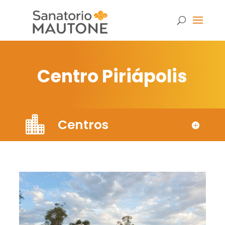
Centro Piriápolis
Centros
Necesarias
Estas