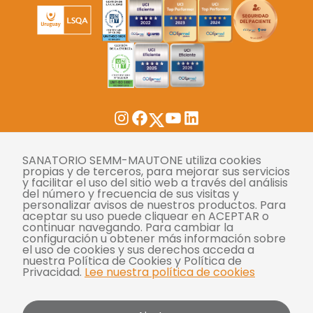
Twitter
Instagram
Facebook
YouTube
LinkedIn
Tasas
SANATORIO SEMM-MAUTONE utiliza cookies
propias y de terceros, para mejorar sus servicios
y facilitar el uso del sitio web a través del análisis
Derechos y deberes
del número y frecuencia de sus visitas y
personalizar avisos de nuestros productos. Para
Compliance
aceptar su uso puede cliquear en ACEPTAR o
continuar navegando. Para cambiar la
Términos y condiciones
configuración u obtener más información sobre
el uso de cookies y sus derechos acceda a
Políticas de privacidad
nuestra Política de Cookies y Política de
Privacidad.
Lee nuestra política de cookies
Política de cookies
Bases y condiciones para concursos