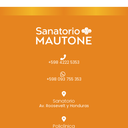
Marketing
Al compartir tus
intereses y
comportamiento
mientras visitas
nuestro sitio,
aumentas la
posibilidad de
+598 4222 5353
ver contenido y
ofertas
personalizados.
+598 093 755 353
Sanatorio
Av. Roosevelt y Honduras
Policlínica