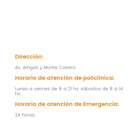
cómo se usa
la web.
Experiencia
Para que
nuestra web
funcione lo
Dirección:
mejor posible
Av. Artigas y Monte Casero.
durante tu
Horario de atención de policlínica:
visita. Si
rechaza estas
Lunes a viernes de 8 a 21 hs sábados de 8 a 14
cookies,
hs.
algunas
Horario de atención de Emergencia:
funcionalidades
24 horas.
desaparecerán
de la web.