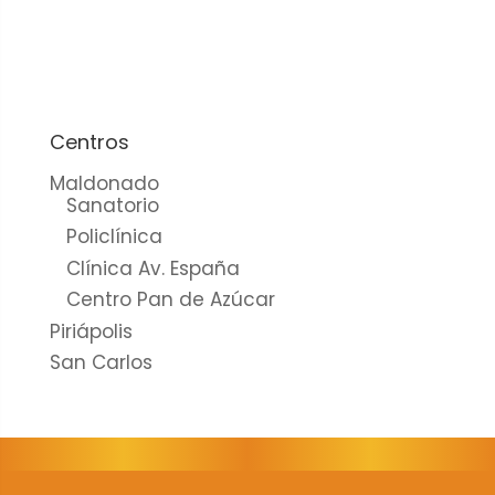
cookies no
son
opcionales.
Son
necesarias
para que
Centros
funcione la
Maldonado
web.
Sanatorio
Policlínica
Clínica Av. España
Estadísticas
Centro Pan de Azúcar
Para que
Piriápolis
podamos
mejorar la
San Carlos
funcionalidad
y estructura
de la web, en
base a