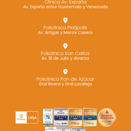
Clínica Av. España
Av. España entre Guatemala y Venezuela
Marketing
Al compartir tus
intereses y
Policlínica Piriápolis
comportamiento
Av. Artigas y Monte Casero
mientras visitas
nuestro sitio,
aumentas la
Policlínica San Carlos
Av. 18 de Julio y Alvariza
posibilidad de
ver contenido y
ofertas
Policlínica Pan de Azúcar
personalizados.
Gral Rivera y Gral Lavalleja