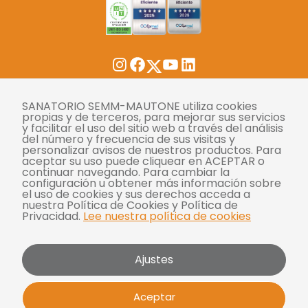
Twitter
Instagram
Facebook
YouTube
LinkedIn
Tasas
SANATORIO SEMM-MAUTONE utiliza cookies
propias y de terceros, para mejorar sus servicios
y facilitar el uso del sitio web a través del análisis
Derechos y deberes
del número y frecuencia de sus visitas y
personalizar avisos de nuestros productos. Para
Compliance
aceptar su uso puede cliquear en ACEPTAR o
continuar navegando. Para cambiar la
Términos y condiciones
configuración u obtener más información sobre
el uso de cookies y sus derechos acceda a
Políticas de privacidad
nuestra Política de Cookies y Política de
Privacidad.
Lee nuestra política de cookies
Política de cookies
Bases y condiciones para concursos
Ajustes
Mautone - SEMM 2026 | Todos los derechos
Aceptar
reservados