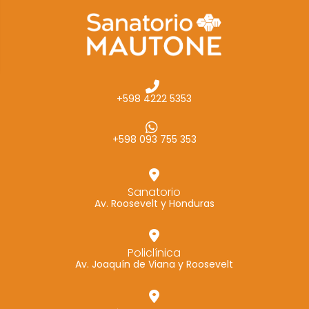
cómo se usa
la web.
Experiencia
Para que
+598 4222 5353
nuestra web
funcione lo
mejor posible
+598 093 755 353
durante tu
visita. Si
rechaza estas
Sanatorio
Av. Roosevelt y Honduras
cookies,
algunas
funcionalidades
Policlínica
desaparecerán
Av. Joaquín de Viana y Roosevelt
de la web.