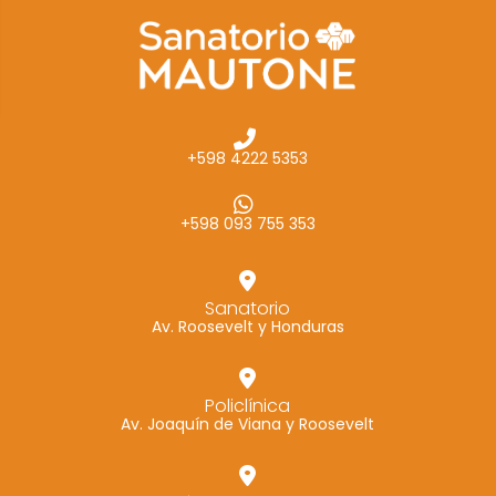
cómo se usa
la web.
Experiencia
Para que
+598 4222 5353
nuestra web
funcione lo
mejor posible
+598 093 755 353
durante tu
visita. Si
rechaza estas
Sanatorio
Av. Roosevelt y Honduras
cookies,
algunas
funcionalidades
Policlínica
desaparecerán
Av. Joaquín de Viana y Roosevelt
de la web.