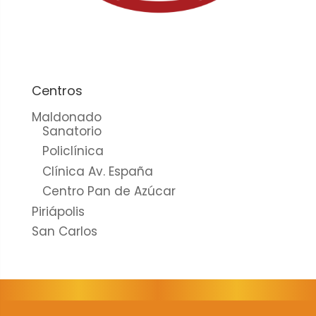
cookies no
son
opcionales.
Son
necesarias
para que
Centros
funcione la
Maldonado
web.
Sanatorio
Policlínica
Clínica Av. España
Estadísticas
Centro Pan de Azúcar
Para que
Piriápolis
podamos
mejorar la
San Carlos
funcionalidad
y estructura
de la web, en
base a