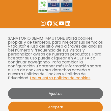
Twitter
Instagram
Facebook
YouTube
LinkedIn
Tasas
SANATORIO SEMM-MAUTONE utiliza cookies
propias y de terceros, para mejorar sus servicios
y facilitar el uso del sitio web a través del análisis
Derechos y deberes
del número y frecuencia de sus visitas y
personalizar avisos de nuestros productos. Para
Compliance
aceptar su uso puede cliquear en ACEPTAR o
continuar navegando. Para cambiar la
Términos y condiciones
configuración u obtener más información sobre
el uso de cookies y sus derechos acceda a
Políticas de privacidad
nuestra Política de Cookies y Política de
Privacidad.
Lee nuestra política de cookies
Política de cookies
Bases y condiciones para concursos
Ajustes
Mautone - SEMM 2026 | Todos los derechos
Aceptar
reservados