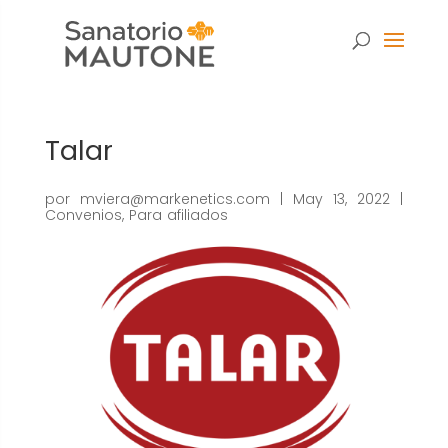
Talar
por
mviera@markenetics.com
|
May 13, 2022
|
Convenios
,
Para afiliados
Necesarias
Estas