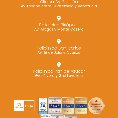
Clínica Av. España
Av. España entre Guatemala y Venezuela
Marketing
Al compartir tus
intereses y
Policlínica Piriápolis
comportamiento
Av. Artigas y Monte Casero
mientras visitas
nuestro sitio,
aumentas la
Policlínica San Carlos
Av. 18 de Julio y Alvariza
posibilidad de
ver contenido y
ofertas
Policlínica Pan de Azúcar
personalizados.
Gral Rivera y Gral Lavalleja