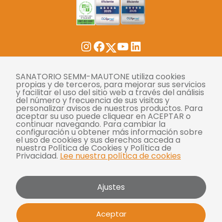
Twitter
Instagram
Facebook
YouTube
LinkedIn
Tasas
SANATORIO SEMM-MAUTONE utiliza cookies
propias y de terceros, para mejorar sus servicios
y facilitar el uso del sitio web a través del análisis
Derechos y deberes
del número y frecuencia de sus visitas y
personalizar avisos de nuestros productos. Para
Compliance
aceptar su uso puede cliquear en ACEPTAR o
continuar navegando. Para cambiar la
Términos y condiciones
configuración u obtener más información sobre
el uso de cookies y sus derechos acceda a
Políticas de privacidad
nuestra Política de Cookies y Política de
Privacidad.
Lee nuestra política de cookies
Política de cookies
Bases y condiciones para concursos
Ajustes
Mautone - SEMM 2026 | Todos los derechos
Aceptar
reservados