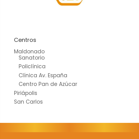
cookies no
son
opcionales.
Son
necesarias
para que
Centros
funcione la
Maldonado
web.
Sanatorio
Policlínica
Clínica Av. España
Estadísticas
Centro Pan de Azúcar
Para que
Piriápolis
podamos
mejorar la
San Carlos
funcionalidad
y estructura
de la web, en
base a