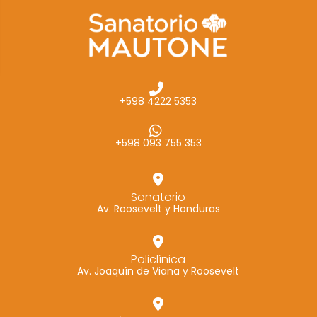
cómo se usa
la web.
Experiencia
Para que
+598 4222 5353
nuestra web
funcione lo
mejor posible
+598 093 755 353
durante tu
visita. Si
rechaza estas
Sanatorio
Av. Roosevelt y Honduras
cookies,
algunas
funcionalidades
Policlínica
desaparecerán
Av. Joaquín de Viana y Roosevelt
de la web.