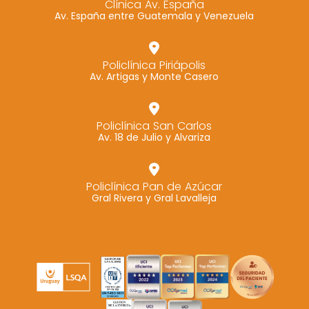
Clínica Av. España
Av. España entre Guatemala y Venezuela
Marketing
Al compartir tus
intereses y
Policlínica Piriápolis
comportamiento
Av. Artigas y Monte Casero
mientras visitas
nuestro sitio,
aumentas la
Policlínica San Carlos
Av. 18 de Julio y Alvariza
posibilidad de
ver contenido y
ofertas
Policlínica Pan de Azúcar
personalizados.
Gral Rivera y Gral Lavalleja