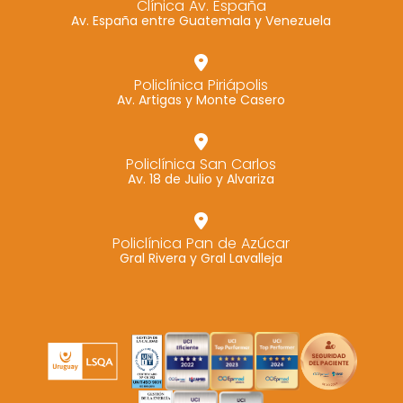
Clínica Av. España
Av. España entre Guatemala y Venezuela
Marketing
Al compartir tus
intereses y
Policlínica Piriápolis
comportamiento
Av. Artigas y Monte Casero
mientras visitas
nuestro sitio,
aumentas la
Policlínica San Carlos
Av. 18 de Julio y Alvariza
posibilidad de
ver contenido y
ofertas
Policlínica Pan de Azúcar
personalizados.
Gral Rivera y Gral Lavalleja