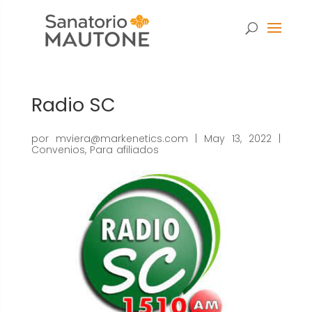
Radio SC
por
mviera@markenetics.com
|
May 13, 2022
|
Convenios
,
Para afiliados
Necesarias
Estas