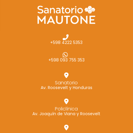
cómo se usa
la web.
Experiencia
Para que
+598 4222 5353
nuestra web
funcione lo
mejor posible
+598 093 755 353
durante tu
visita. Si
rechaza estas
Sanatorio
Av. Roosevelt y Honduras
cookies,
algunas
funcionalidades
Policlínica
desaparecerán
Av. Joaquín de Viana y Roosevelt
de la web.