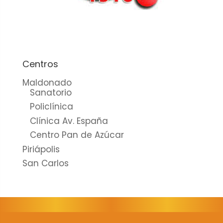
cookies no
son
opcionales.
Son
necesarias
para que
Centros
funcione la
Maldonado
web.
Sanatorio
Policlínica
Clínica Av. España
Estadísticas
Centro Pan de Azúcar
Para que
Piriápolis
podamos
mejorar la
San Carlos
funcionalidad
y estructura
de la web, en
base a