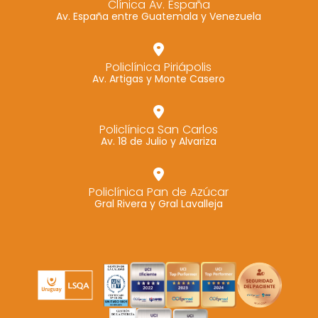
Clínica Av. España
Av. España entre Guatemala y Venezuela
Marketing
Al compartir tus
intereses y
Policlínica Piriápolis
comportamiento
Av. Artigas y Monte Casero
mientras visitas
nuestro sitio,
aumentas la
Policlínica San Carlos
Av. 18 de Julio y Alvariza
posibilidad de
ver contenido y
ofertas
Policlínica Pan de Azúcar
personalizados.
Gral Rivera y Gral Lavalleja