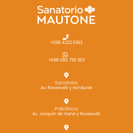
cómo se usa
la web.
Experiencia
Para que
+598 4222 5353
nuestra web
funcione lo
mejor posible
+598 093 755 353
durante tu
visita. Si
rechaza estas
Sanatorio
Av. Roosevelt y Honduras
cookies,
algunas
funcionalidades
Policlínica
desaparecerán
Av. Joaquín de Viana y Roosevelt
de la web.