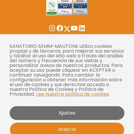
Twitter
Instagram
Facebook
YouTube
LinkedIn
Tasas
SANATORIO SEMM-MAUTONE utiliza cookies
propias y de terceros, para mejorar sus servicios
y facilitar el uso del sitio web a través del análisis
Derechos y deberes
del número y frecuencia de sus visitas y
personalizar avisos de nuestros productos. Para
Compliance
aceptar su uso puede cliquear en ACEPTAR o
continuar navegando. Para cambiar la
Términos y condiciones
configuración u obtener más información sobre
el uso de cookies y sus derechos acceda a
Políticas de privacidad
nuestra Política de Cookies y Política de
Privacidad.
Lee nuestra política de cookies
Política de cookies
Bases y condiciones para concursos
Ajustes
Mautone - SEMM 2026 | Todos los derechos
Aceptar
reservados