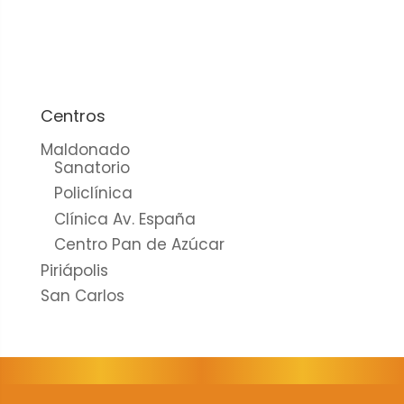
cookies no
son
opcionales.
Son
necesarias
para que
Centros
funcione la
Maldonado
web.
Sanatorio
Policlínica
Clínica Av. España
Estadísticas
Centro Pan de Azúcar
Para que
Piriápolis
podamos
mejorar la
San Carlos
funcionalidad
y estructura
de la web, en
base a