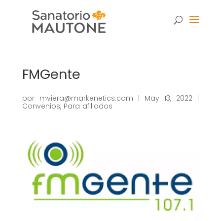
FMGente
por
mviera@markenetics.com
|
May 13, 2022
|
Convenios
,
Para afiliados
Necesarias
Estas