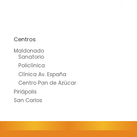
cookies no
son
opcionales.
Son
necesarias
para que
Centros
funcione la
Maldonado
web.
Sanatorio
Policlínica
Clínica Av. España
Estadísticas
Centro Pan de Azúcar
Para que
Piriápolis
podamos
mejorar la
San Carlos
funcionalidad
y estructura
de la web, en
base a