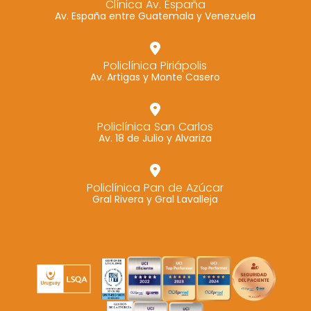
Clínica Av. España
Av. España entre Guatemala y Venezuela
Marketing
Al compartir tus
intereses y
Policlínica Piriápolis
comportamiento
Av. Artigas y Monte Casero
mientras visitas
nuestro sitio,
aumentas la
Policlínica San Carlos
Av. 18 de Julio y Alvariza
posibilidad de
ver contenido y
ofertas
Policlínica Pan de Azúcar
personalizados.
Gral Rivera y Gral Lavalleja