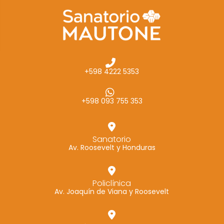
cómo se usa
la web.
Experiencia
Para que
+598 4222 5353
nuestra web
funcione lo
mejor posible
+598 093 755 353
durante tu
visita. Si
rechaza estas
Sanatorio
Av. Roosevelt y Honduras
cookies,
algunas
funcionalidades
Policlínica
desaparecerán
Av. Joaquín de Viana y Roosevelt
de la web.