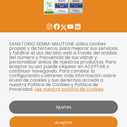
Twitter
Instagram
Facebook
YouTube
LinkedIn
Tasas
SANATORIO SEMM-MAUTONE utiliza cookies
propias y de terceros, para mejorar sus servicios
y facilitar el uso del sitio web a través del análisis
Derechos y deberes
del número y frecuencia de sus visitas y
personalizar avisos de nuestros productos. Para
Compliance
aceptar su uso puede cliquear en ACEPTAR o
continuar navegando. Para cambiar la
Términos y condiciones
configuración u obtener más información sobre
el uso de cookies y sus derechos acceda a
Políticas de privacidad
nuestra Política de Cookies y Política de
Privacidad.
Lee nuestra política de cookies
Política de cookies
Bases y condiciones para concursos
Ajustes
Mautone - SEMM 2026 | Todos los derechos
Aceptar
reservados