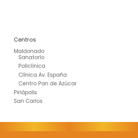
cookies no
son
opcionales.
Son
necesarias
para que
Centros
funcione la
Maldonado
web.
Sanatorio
Policlínica
Clínica Av. España
Estadísticas
Centro Pan de Azúcar
Para que
Piriápolis
podamos
mejorar la
San Carlos
funcionalidad
y estructura
de la web, en
base a