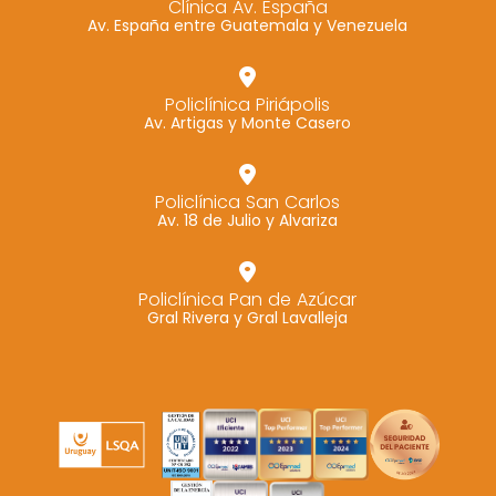
Clínica Av. España
Av. España entre Guatemala y Venezuela
Marketing
Al compartir tus
intereses y
Policlínica Piriápolis
comportamiento
Av. Artigas y Monte Casero
mientras visitas
nuestro sitio,
aumentas la
Policlínica San Carlos
Av. 18 de Julio y Alvariza
posibilidad de
ver contenido y
ofertas
Policlínica Pan de Azúcar
personalizados.
Gral Rivera y Gral Lavalleja