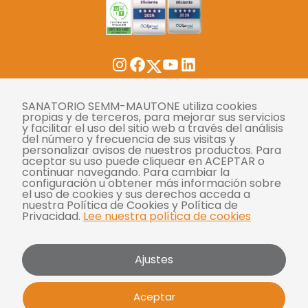
Twitter
Instagram
Facebook
YouTube
LinkedIn
Tasas
SANATORIO SEMM-MAUTONE utiliza cookies
propias y de terceros, para mejorar sus servicios
y facilitar el uso del sitio web a través del análisis
Derechos y deberes
del número y frecuencia de sus visitas y
personalizar avisos de nuestros productos. Para
Compliance
aceptar su uso puede cliquear en ACEPTAR o
continuar navegando. Para cambiar la
Términos y condiciones
configuración u obtener más información sobre
el uso de cookies y sus derechos acceda a
Políticas de privacidad
nuestra Política de Cookies y Política de
Privacidad.
Lee nuestra política de cookies
Política de cookies
Bases y condiciones para concursos
Ajustes
Mautone - SEMM 2026 | Todos los derechos
Aceptar
reservados