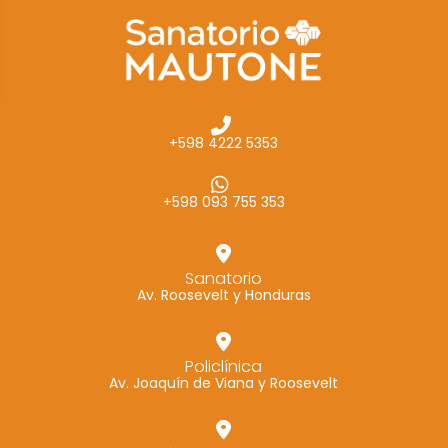
cómo se usa
la web.
Experiencia
Para que
+598 4222 5353
nuestra web
funcione lo
mejor posible
+598 093 755 353
durante tu
visita. Si
rechaza estas
Sanatorio
Av. Roosevelt y Honduras
cookies,
algunas
funcionalidades
Policlínica
desaparecerán
Av. Joaquín de Viana y Roosevelt
de la web.