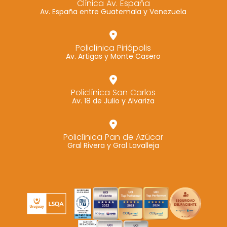
Clínica Av. España
Av. España entre Guatemala y Venezuela
Marketing
Al compartir tus
intereses y
Policlínica Piriápolis
comportamiento
Av. Artigas y Monte Casero
mientras visitas
nuestro sitio,
aumentas la
Policlínica San Carlos
Av. 18 de Julio y Alvariza
posibilidad de
ver contenido y
ofertas
Policlínica Pan de Azúcar
personalizados.
Gral Rivera y Gral Lavalleja