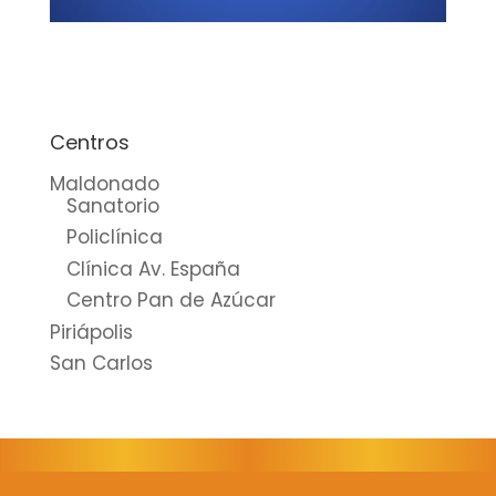
cookies no
son
opcionales.
Son
necesarias
para que
Centros
funcione la
Maldonado
web.
Sanatorio
Policlínica
Clínica Av. España
Estadísticas
Centro Pan de Azúcar
Para que
Piriápolis
podamos
mejorar la
San Carlos
funcionalidad
y estructura
de la web, en
base a