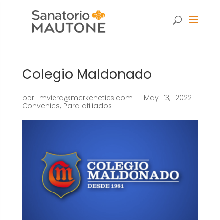
Colegio Maldonado
por
mviera@markenetics.com
|
May 13, 2022
|
Convenios
,
Para afiliados
Necesarias
Estas