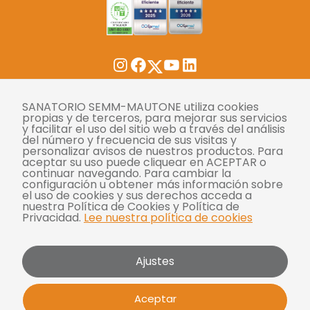
Twitter
Instagram
Facebook
YouTube
LinkedIn
Tasas
SANATORIO SEMM-MAUTONE utiliza cookies
propias y de terceros, para mejorar sus servicios
y facilitar el uso del sitio web a través del análisis
Derechos y deberes
del número y frecuencia de sus visitas y
personalizar avisos de nuestros productos. Para
Compliance
aceptar su uso puede cliquear en ACEPTAR o
continuar navegando. Para cambiar la
Términos y condiciones
configuración u obtener más información sobre
el uso de cookies y sus derechos acceda a
Políticas de privacidad
nuestra Política de Cookies y Política de
Privacidad.
Lee nuestra política de cookies
Política de cookies
Bases y condiciones para concursos
Ajustes
Mautone - SEMM 2026 | Todos los derechos
Aceptar
reservados