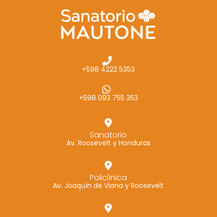
cómo se usa
la web.
Experiencia
Para que
+598 4222 5353
nuestra web
funcione lo
mejor posible
+598 093 755 353
durante tu
visita. Si
rechaza estas
Sanatorio
Av. Roosevelt y Honduras
cookies,
algunas
funcionalidades
Policlínica
desaparecerán
Av. Joaquín de Viana y Roosevelt
de la web.