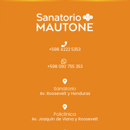
cómo se usa
la web.
Experiencia
Para que
nuestra web
+598 4222 5353
funcione lo
mejor posible
durante tu
+598 093 755 353
visita. Si
rechaza estas
cookies,
Sanatorio
Av. Roosevelt y Honduras
algunas
funcionalidades
desaparecerán
Policlínica
de la web.
Av. Joaquín de Viana y Roosevelt