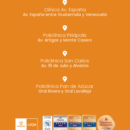
Marketing
Clínica Av. España
Av. España entre Guatemala y Venezuela
Al compartir tus
intereses y
comportamiento
Policlínica Piriápolis
mientras visitas
Av. Artigas y Monte Casero
nuestro sitio,
aumentas la
posibilidad de
Policlínica San Carlos
Av. 18 de Julio y Alvariza
ver contenido y
ofertas
personalizados.
Policlínica Pan de Azúcar
Gral Rivera y Gral Lavalleja