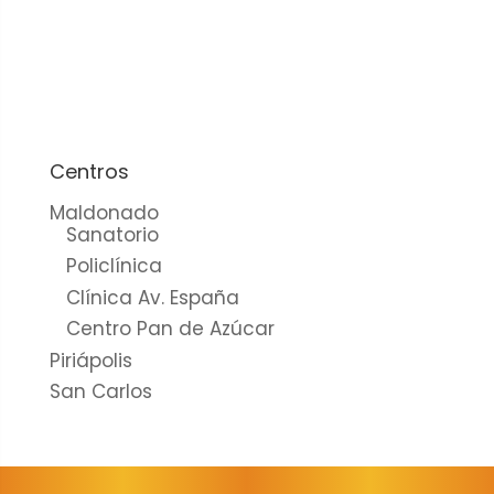
cookies no
son
opcionales.
Son
necesarias
para que
funcione la
Centros
web.
Maldonado
Sanatorio
Policlínica
Estadísticas
Clínica Av. España
Para que
Centro Pan de Azúcar
podamos
mejorar la
Piriápolis
funcionalidad
San Carlos
y estructura
de la web, en
base a