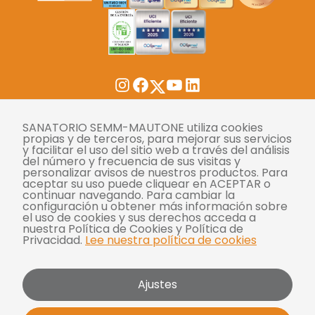
Twitter
Instagram
Facebook
YouTube
LinkedIn
Tasas
SANATORIO SEMM-MAUTONE utiliza cookies
propias y de terceros, para mejorar sus servicios
y facilitar el uso del sitio web a través del análisis
Derechos y deberes
del número y frecuencia de sus visitas y
personalizar avisos de nuestros productos. Para
Compliance
aceptar su uso puede cliquear en ACEPTAR o
continuar navegando. Para cambiar la
Términos y condiciones
configuración u obtener más información sobre
el uso de cookies y sus derechos acceda a
Políticas de privacidad
nuestra Política de Cookies y Política de
Privacidad.
Lee nuestra política de cookies
Política de cookies
Bases y condiciones para concursos
Ajustes
Mautone - SEMM 2026 | Todos los derechos