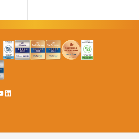
er
k
ouTube
LinkedIn