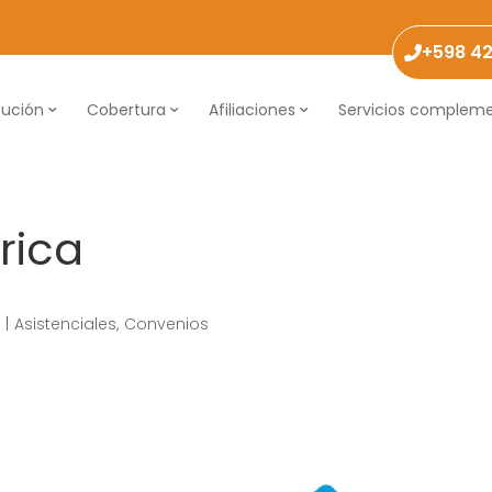
+598 4
tución
Cobertura
Afiliaciones
Servicios compleme
rica
2
|
Asistenciales
,
Convenios
Necesarias
Estas