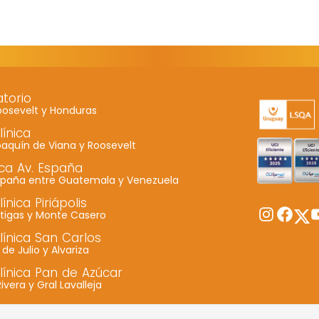
cómo se usa
la web.
Experiencia
Para que
torio
nuestra web
oosevelt y Honduras
funcione lo
línica
mejor posible
oaquín de Viana y Roosevelt
durante tu
ica Av. España
visita. Si
España entre Guatemala y Venezuela
rechaza estas
línica Piriápolis
Twitt
Instagram
Faceboo
Y
cookies,
rtigas y Monte Casero
algunas
clínica San Carlos
funcionalidades
8 de Julio y Alvariza
desaparecerán
clínica Pan de Azúcar
de la web.
Rivera y Gral Lavalleja