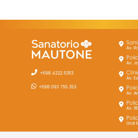
Sana
Av. R
Polic
Av. J
Clín
+598 4222 5353
Av. 
+598 093 755 353
Polic
Av. A
Poli
Av. 1
Poli
Gral 