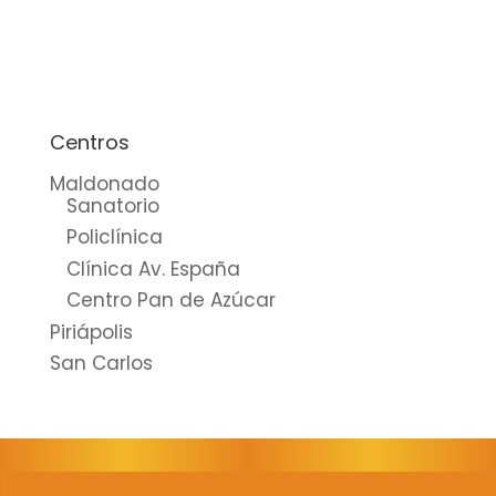
cookies no
son
opcionales.
Son
necesarias
para que
Centros
funcione la
Maldonado
web.
Sanatorio
Policlínica
Clínica Av. España
Estadísticas
Centro Pan de Azúcar
Para que
Piriápolis
podamos
mejorar la
San Carlos
funcionalidad
y estructura
de la web, en
base a