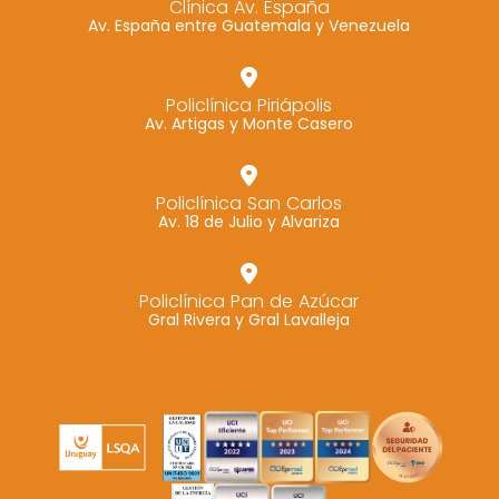
Clínica Av. España
Av. España entre Guatemala y Venezuela
Marketing
Al compartir tus
intereses y
Policlínica Piriápolis
comportamiento
Av. Artigas y Monte Casero
mientras visitas
nuestro sitio,
aumentas la
Policlínica San Carlos
Av. 18 de Julio y Alvariza
posibilidad de
ver contenido y
ofertas
Policlínica Pan de Azúcar
personalizados.
Gral Rivera y Gral Lavalleja