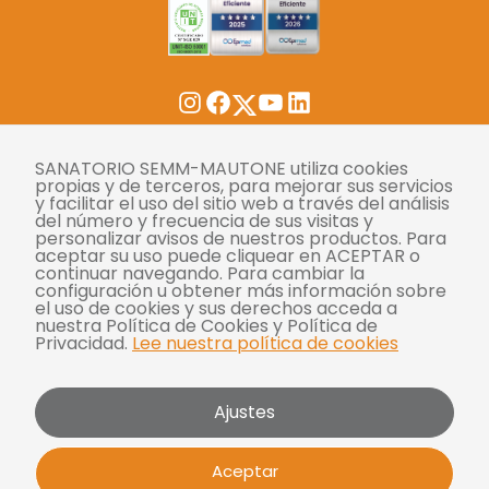
Twitter
Instagram
Facebook
YouTube
LinkedIn
Tasas
SANATORIO SEMM-MAUTONE utiliza cookies
propias y de terceros, para mejorar sus servicios
y facilitar el uso del sitio web a través del análisis
Derechos y deberes
del número y frecuencia de sus visitas y
personalizar avisos de nuestros productos. Para
Compliance
aceptar su uso puede cliquear en ACEPTAR o
continuar navegando. Para cambiar la
Términos y condiciones
configuración u obtener más información sobre
el uso de cookies y sus derechos acceda a
Políticas de privacidad
nuestra Política de Cookies y Política de
Privacidad.
Lee nuestra política de cookies
Política de cookies
Bases y condiciones para concursos
Ajustes
Mautone - SEMM 2026 | Todos los derechos
Aceptar
reservados