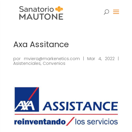
Axa Assitance
por
mviera@markenetics.com
|
Mar 4, 2022
|
Asistenciales
,
Convenios
Necesarias
Estas