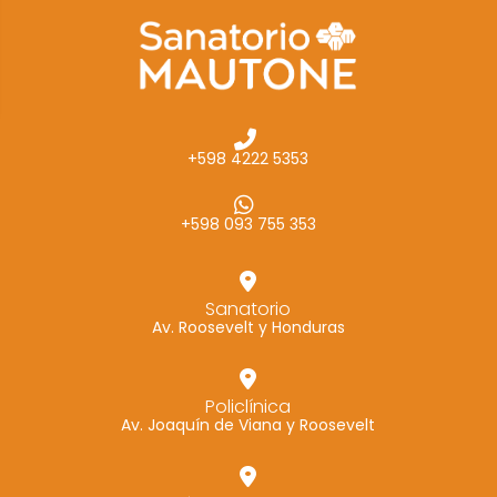
cómo se usa
la web.
Experiencia
Para que
+598 4222 5353
nuestra web
funcione lo
mejor posible
+598 093 755 353
durante tu
visita. Si
rechaza estas
Sanatorio
Av. Roosevelt y Honduras
cookies,
algunas
funcionalidades
Policlínica
desaparecerán
Av. Joaquín de Viana y Roosevelt
de la web.