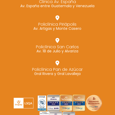
Clínica Av. España
Av. España entre Guatemala y Venezuela
Marketing
Al compartir tus
intereses y
Policlínica Piriápolis
comportamiento
Av. Artigas y Monte Casero
mientras visitas
nuestro sitio,
aumentas la
Policlínica San Carlos
Av. 18 de Julio y Alvariza
posibilidad de
ver contenido y
ofertas
Policlínica Pan de Azúcar
personalizados.
Gral Rivera y Gral Lavalleja