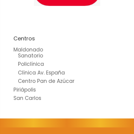
cookies no
son
opcionales.
Son
necesarias
para que
Centros
funcione la
Maldonado
web.
Sanatorio
Policlínica
Clínica Av. España
Estadísticas
Centro Pan de Azúcar
Para que
Piriápolis
podamos
mejorar la
San Carlos
funcionalidad
y estructura
de la web, en
base a