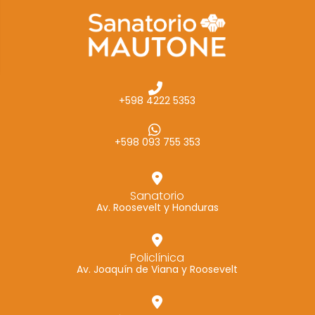
cómo se usa
la web.
Experiencia
Para que
+598 4222 5353
nuestra web
funcione lo
mejor posible
+598 093 755 353
durante tu
visita. Si
rechaza estas
Sanatorio
Av. Roosevelt y Honduras
cookies,
algunas
funcionalidades
Policlínica
desaparecerán
Av. Joaquín de Viana y Roosevelt
de la web.