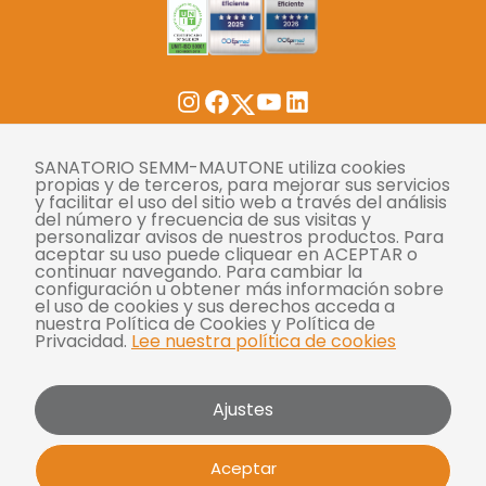
Twitter
Instagram
Facebook
YouTube
LinkedIn
Tasas
SANATORIO SEMM-MAUTONE utiliza cookies
propias y de terceros, para mejorar sus servicios
y facilitar el uso del sitio web a través del análisis
Derechos y deberes
del número y frecuencia de sus visitas y
personalizar avisos de nuestros productos. Para
Compliance
aceptar su uso puede cliquear en ACEPTAR o
continuar navegando. Para cambiar la
Términos y condiciones
configuración u obtener más información sobre
el uso de cookies y sus derechos acceda a
Políticas de privacidad
nuestra Política de Cookies y Política de
Privacidad.
Lee nuestra política de cookies
Política de cookies
Bases y condiciones para concursos
Ajustes
Mautone - SEMM 2026 | Todos los derechos
Aceptar
reservados