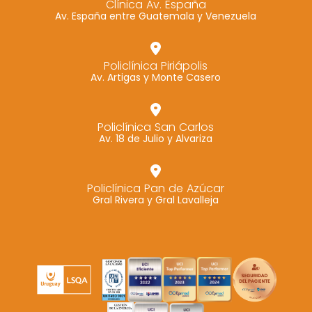
Clínica Av. España
Av. España entre Guatemala y Venezuela
Marketing
Al compartir tus
intereses y
Policlínica Piriápolis
comportamiento
Av. Artigas y Monte Casero
mientras visitas
nuestro sitio,
aumentas la
Policlínica San Carlos
Av. 18 de Julio y Alvariza
posibilidad de
ver contenido y
ofertas
Policlínica Pan de Azúcar
personalizados.
Gral Rivera y Gral Lavalleja