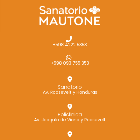
cómo se usa
la web.
Experiencia
Para que
+598 4222 5353
nuestra web
funcione lo
mejor posible
+598 093 755 353
durante tu
visita. Si
rechaza estas
Sanatorio
Av. Roosevelt y Honduras
cookies,
algunas
funcionalidades
Policlínica
desaparecerán
Av. Joaquín de Viana y Roosevelt
de la web.