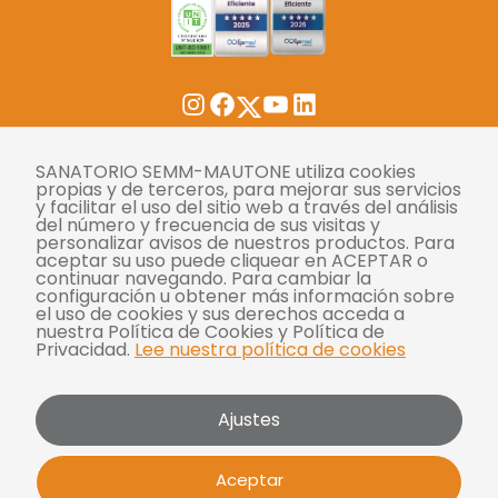
Twitter
Instagram
Facebook
YouTube
LinkedIn
Tasas
SANATORIO SEMM-MAUTONE utiliza cookies
propias y de terceros, para mejorar sus servicios
y facilitar el uso del sitio web a través del análisis
Derechos y deberes
del número y frecuencia de sus visitas y
personalizar avisos de nuestros productos. Para
Compliance
aceptar su uso puede cliquear en ACEPTAR o
continuar navegando. Para cambiar la
Términos y condiciones
configuración u obtener más información sobre
el uso de cookies y sus derechos acceda a
Políticas de privacidad
nuestra Política de Cookies y Política de
Privacidad.
Lee nuestra política de cookies
Política de cookies
Bases y condiciones para concursos
Ajustes
Mautone - SEMM 2026 | Todos los derechos
Aceptar
reservados