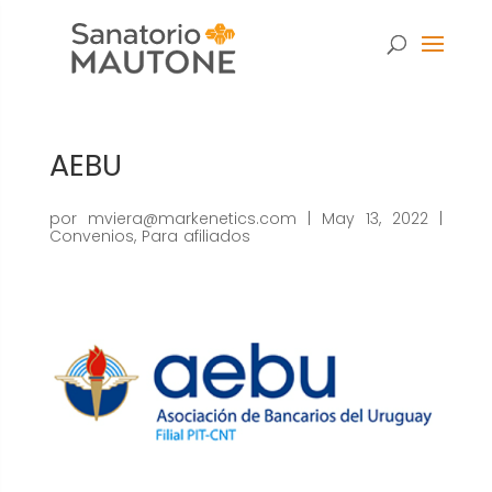
AEBU
por
mviera@markenetics.com
|
May 13, 2022
|
Convenios
,
Para afiliados
Necesarias
Estas