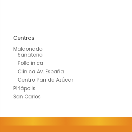
cookies no
son
opcionales.
Son
necesarias
para que
Centros
funcione la
Maldonado
web.
Sanatorio
Policlínica
Clínica Av. España
Estadísticas
Centro Pan de Azúcar
Para que
Piriápolis
podamos
mejorar la
San Carlos
funcionalidad
y estructura
de la web, en
base a