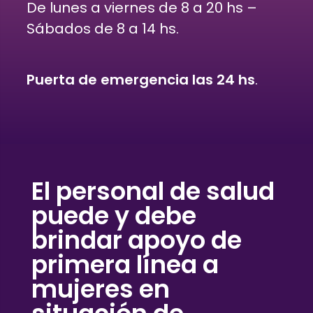
cookies no
De lunes a viernes de 8 a 20 hs –
son
Sábados de 8 a 14 hs.
opcionales.
Son
necesarias
Puerta de emergencia las 24 hs
.
para que
funcione la
web.
Estadísticas
El personal de salud
Para que
puede y debe
podamos
mejorar la
brindar apoyo de
funcionalidad
primera línea a
y estructura
mujeres en
de la web, en
base a