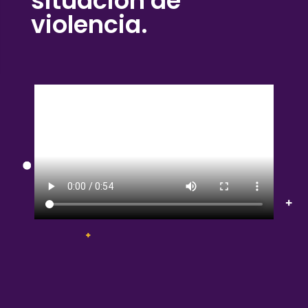
situación de
cómo se usa
violencia.
la web.
Experiencia
Para que
nuestra web
funcione lo
mejor posible
durante tu
visita. Si
rechaza estas
cookies,
algunas
funcionalidades
desaparecerán
de la web.