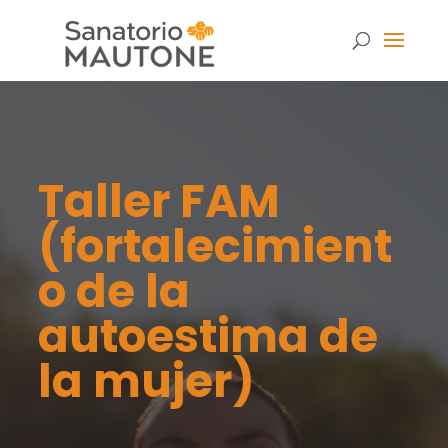
Taller FAM
(fortalecimient
o de la
autoestima de
la mujer)
Necesarias
Estas