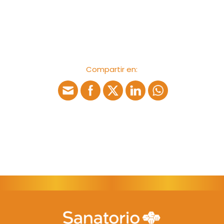
Marketing
Al compartir tus
intereses y
comportamiento
mientras visitas
Compartir en:
nuestro sitio,
aumentas la
posibilidad de
ver contenido y
ofertas
personalizados.