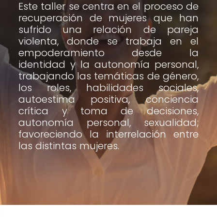
cookies no
Este taller se centra en el proceso de
son
recuperación de mujeres que han
opcionales.
sufrido una relación de pareja
Son
violenta, donde se trabaja en el
necesarias
empoderamiento desde la
para que
identidad y la autonomía personal,
funcione la
trabajando las temáticas de género,
web.
los roles, habilidades sociales,
autoestima positiva, conciencia
crítica y toma de decisiones,
Estadísticas
autonomía personal, sexualidad;
favoreciendo la interrelación entre
Para que
las distintas mujeres.
podamos
mejorar la
funcionalidad
y estructura
de la web, en
base a