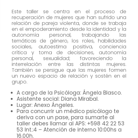
cómo se usa
la web.
Este taller se centra en el proceso de
recuperación de mujeres que han sufrido una
relación de pareja violenta, donde se trabaja
en el empoderamiento desde la identidad y la
Experiencia
autonomía personal, trabajando las
Para que
temáticas de género, los roles, habilidades
sociales, autoestima positiva, conciencia
nuestra web
crítica y toma de decisiones, autonomía
funcione lo
personal, sexualidad; favoreciendo la
mejor posible
interrelación entre las distintas mujeres.
durante tu
También se persigue que las mujeres formen
un nuevo espacio de relación y sostén en el
visita. Si
grupo.
rechaza estas
A cargo de la Psicóloga: Ángela Blasco.
cookies,
Asistente social: Diana Mirabal.
algunas
Lugar: Anexo Ángeles.
funcionalidades
Para concurrir un médico psicólogo te
desaparecerán
deriva con un pase, para sumarte al
taller debes llamar al APS: +598 42 22 53
de la web.
53 Int.:4 – Atención de interno 10:00hs a
16.00h.