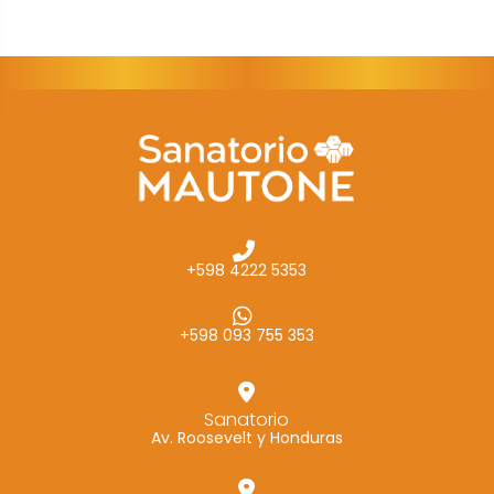
cómo se usa
la web.
Experiencia
Para que
nuestra web
funcione lo
mejor posible
durante tu
+598 4222 5353
visita. Si
rechaza estas
cookies,
+598 093 755 353
algunas
funcionalidades
desaparecerán
Sanatorio
Av. Roosevelt y Honduras
de la web.