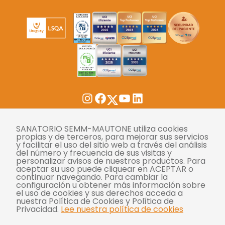
Twitter
Instagram
Facebook
YouTube
LinkedIn
SANATORIO SEMM-MAUTONE utiliza cookies
Tasas
propias y de terceros, para mejorar sus servicios
y facilitar el uso del sitio web a través del análisis
Derechos y deberes
del número y frecuencia de sus visitas y
personalizar avisos de nuestros productos. Para
Compliance
aceptar su uso puede cliquear en ACEPTAR o
continuar navegando. Para cambiar la
Términos y condiciones
configuración u obtener más información sobre
el uso de cookies y sus derechos acceda a
Políticas de privacidad
nuestra Política de Cookies y Política de
Privacidad.
Lee nuestra política de cookies
Política de cookies