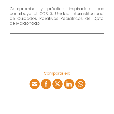
cookies no
son
Compromiso y práctica inspiradora que
opcionales.
contribuye al ODS 3. Unidad interinstitucional
de Cuidados Paliativos Pediátricos del Dpto.
Son
de Maldonado.
necesarias
para que
funcione la
web.
Estadísticas
Para que
Compartir en:
podamos
mejorar la
funcionalidad
y estructura
de la web, en
base a