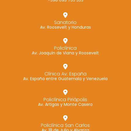
+598 093 755 353
Marketing
Al compartir tus
Sanatorio
intereses y
Av. Roosevelt y Honduras
comportamiento
mientras visitas
nuestro sitio,
Policlínica
aumentas la
Av. Joaquín de Viana y Roosevelt
posibilidad de
ver contenido y
ofertas
Clínica Av. España
Av. España entre Guatemala y Venezuela
personalizados.
Policlínica Piriápolis
Av. Artigas y Monte Casero
Policlínica San Carlos
Av. 18 de Julio y Alvariza