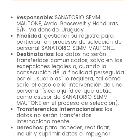
cookies no
son
opcionales.
Responsable:
SANATORIO SEMM
MAUTONE, Avda. Roosevelt y Honduras
Son
S/N, Maldonado, Uruguay
necesarias
Finalidad:
gestionar su registro para
para que
participar en procesos de selección de
funcione la
personal SANATORIO SEMM MAUTONE.
.
Destinatarios:
los datos no serán
web.
transferidos comunicados, salvo en las
excepciones legales o, cuando la
consecución de la finalidad perseguida
Estadísticas
por el usuario así lo requiera, tal como
Para que
sería el caso de la intervención de una
persona física o jurídica que actúe
podamos
como asesor de SANATORIO SEMM
mejorar la
MAUTONE en el proceso de selección).
funcionalidad
Transferencias Internacionales:
los
y estructura
datos no serán transferidos
internacionalmente.
de la web, en
Derechos:
para acceder, rectificar,
base a
incluir y suprimir datos o impugnar