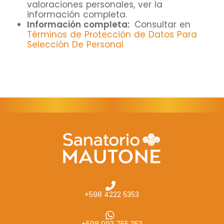
cómo se usa
valoraciones personales, ver la
la web.
información completa.
Información completa:
Consultar en
Términos de Protección de Datos Para
Selección De Personal
Experiencia
Para que
nuestra web
funcione lo
mejor posible
durante tu
visita. Si
rechaza estas
cookies,
algunas
funcionalidades
desaparecerán
+598 4222 5353
de la web.