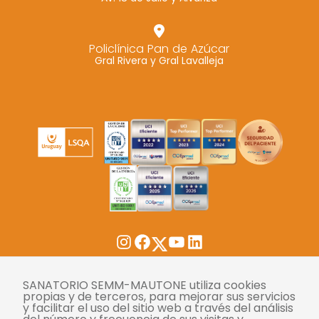
Policlínica Pan de Azúcar
Gral Rivera y Gral Lavalleja
Twitter
Instagram
Facebook
YouTube
LinkedIn
SANATORIO SEMM-MAUTONE utiliza cookies
Tasas
propias y de terceros, para mejorar sus servicios
y facilitar el uso del sitio web a través del análisis
Derechos y deberes