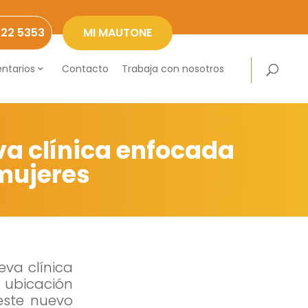
222 5353
MI MAUTONE
ntarios
Contacto
Trabaja con nosotros
a clínica enfocada
 mujeres
va clínica
 ubicación
este nuevo