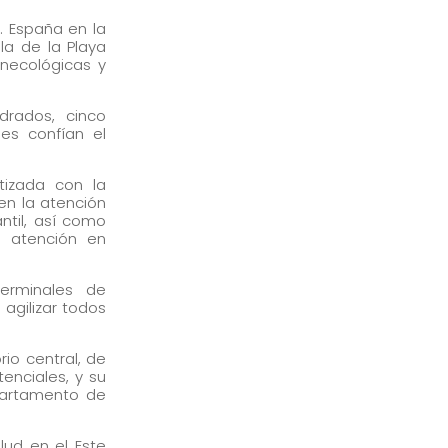
. España en la
la de la Playa
inecológicas y
drados, cinco
es confían el
tizada con la
en la atención
ntil, así como
a atención en
erminales de
 agilizar todos
io central, de
tenciales, y su
epartamento de
alud en el Este