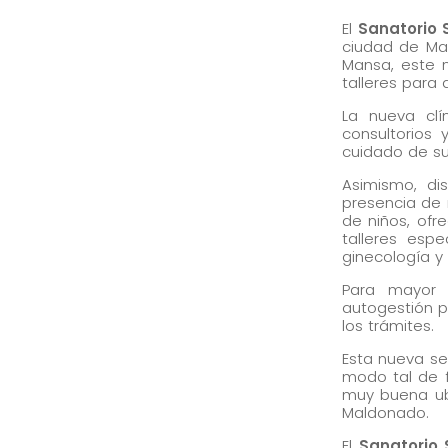
El
Sanatorio
ciudad de Mal
Mansa, este n
talleres para
La nueva clí
consultorios
cuidado de su
Asimismo, di
presencia de 
de niños, ofr
talleres esp
ginecología y
Para mayor 
autogestión pa
los trámites.
Esta nueva s
modo tal de fa
muy buena ubi
Maldonado.
El
Sanatorio