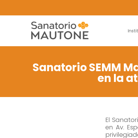
Insti
Sanatorio SEMM Ma
en la a
El Sanato
en Av. Es
privilegi