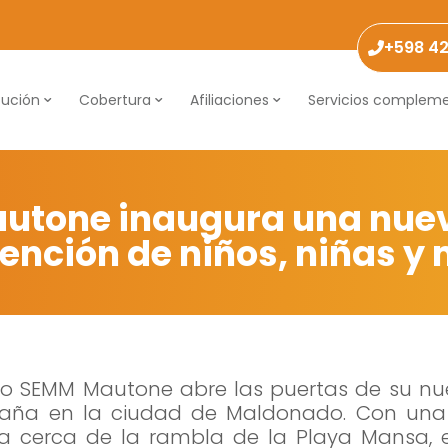
+598 4
tución
Cobertura
Afiliaciones
Servicios compleme
utone inaugura una nuev
tención de niños, niñas y
rio SEMM Mautone abre las puertas de su nue
Necesarias
paña en la ciudad de Maldonado. Con una
Estas
ada cerca de la rambla de la Playa Mansa, 