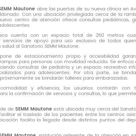
cómo se usa
la web.
 SEMM Mautone
abre las puertas de su nueva clínica en Av
donado. Con una ubicación privilegiada cerca de la ramb
uevo centro de atención ofrece consultas pediátricas, g
 adolescentes.
Experiencia
nica cuenta con un espacio total de 250 metros cua
Para que
 y servicios de apoyo para uso exclusivo de todos quien
nuestra web
 salud al Sanatorio SEMM Mautone.
funcione lo
spone de estacionamiento propio y accesibilidad garan
mejor posible
rampas para personas con movilidad reducida. Se enfoca 
eciendo consultas de pediatría y un espacio recreativo infa
durante tu
ecializados para adolescentes. Por otra parte, se brind
visita. Si
 próximamente se brindarán talleres para embarazadas.
rechaza estas
comodidad y eficiencia, los usuarios contarán con t
cookies,
ra la confirmación de servicios y consultas, lo que permite
algunas
funcionalidades
ede de
SEMM Mautone
está ubicada muy cerca del Sanator
desaparecerán
cilitar el traslado de los pacientes entre los centros asis
cación facilita la llegada desde distintos puntos del d
de la web.
 SEMM Mautone
, institución referente de la atención en s