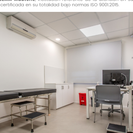
 certificada en su totalidad bajo normas ISO 9001:2015.
Marketing
Al compartir tus
intereses y
comportamiento
mientras visitas
nuestro sitio,
aumentas la
posibilidad de
ver contenido y
ofertas
personalizados.