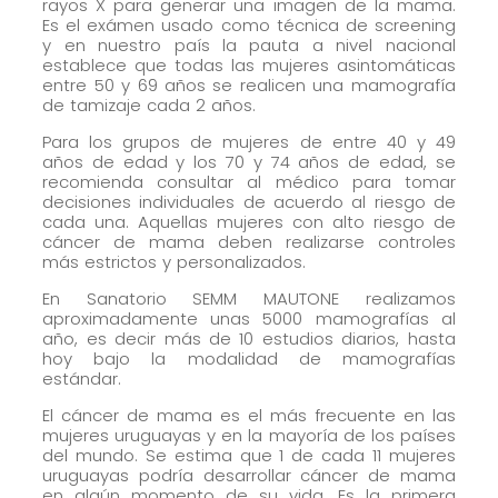
rayos X para generar una imagen de la mama.
Es el exámen usado como técnica de screening
Marketing
y en nuestro país la pauta a nivel nacional
Al compartir tus
establece que todas las mujeres asintomáticas
entre 50 y 69 años se realicen una mamografía
intereses y
de tamizaje cada 2 años.
comportamiento
mientras visitas
Para los grupos de mujeres de entre 40 y 49
años de edad y los 70 y 74 años de edad, se
nuestro sitio,
recomienda consultar al médico para tomar
aumentas la
decisiones individuales de acuerdo al riesgo de
cada una. Aquellas mujeres con alto riesgo de
posibilidad de
cáncer de mama deben realizarse controles
ver contenido y
más estrictos y personalizados.
ofertas
En Sanatorio SEMM MAUTONE realizamos
personalizados.
aproximadamente unas 5000 mamografías al
año, es decir más de 10 estudios diarios, hasta
hoy bajo la modalidad de mamografías
estándar.
El cáncer de mama es el más frecuente en las
mujeres uruguayas y en la mayoría de los países
del mundo. Se estima que 1 de cada 11 mujeres
uruguayas podría desarrollar cáncer de mama
en algún momento de su vida. Es la primera