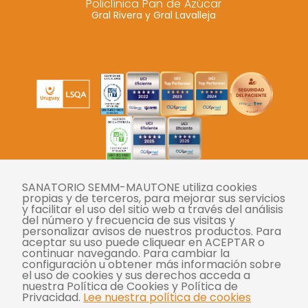
Policlínica Pan de Azúcar
Gral Rivera y Gral Lavalleja
SANATORIO SEMM-MAUTONE utiliza cookies
Twitter
Instagram
Facebook
YouTube
LinkedIn
propias y de terceros, para mejorar sus servicios
y facilitar el uso del sitio web a través del análisis
del número y frecuencia de sus visitas y
personalizar avisos de nuestros productos. Para
Tasas
aceptar su uso puede cliquear en ACEPTAR o
continuar navegando. Para cambiar la
Derechos y deberes
configuración u obtener más información sobre
el uso de cookies y sus derechos acceda a
Compliance
nuestra Política de Cookies y Política de
Privacidad.
Lee nuestra política de cookies
Términos y condiciones