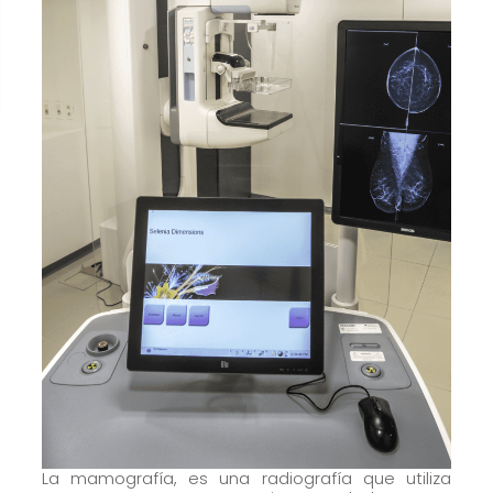
cómo se usa
la web.
Experiencia
Para que
nuestra web
funcione lo
mejor posible
durante tu
visita. Si
rechaza estas
cookies,
algunas
funcionalidades
desaparecerán
de la web.
La mamografía, es una radiografía que utiliza