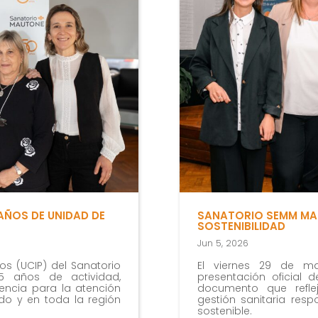
Marketing
Al compartir tus
intereses y
comportamiento
mientras visitas
nuestro sitio,
aumentas la
posibilidad de
ver contenido y
ofertas
personalizados.
AÑOS DE UNIDAD DE
SANATORIO SEMM MAU
SOSTENIBILIDAD
Jun 5, 2026
os (UCIP) del Sanatorio
El viernes 29 de ma
5 años de actividad,
presentación oficial 
encia para la atención
documento que refle
o y en toda la región
gestión sanitaria res
sostenible.