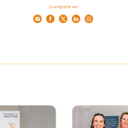
cómo se usa
Compartir en:
la web.
Experiencia
Para que
nuestra web
funcione lo
mejor posible
durante tu
visita. Si
rechaza estas
cookies,
algunas
funcionalidades
desaparecerán
de la web.