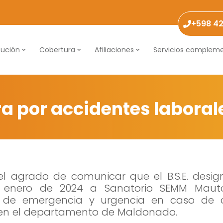
+598 4
tución
Cobertura
Afiliaciones
Servicios compleme
a por accidentes laborales
l agrado de comunicar que el B.S.E. design
e enero de 2024 a Sanatorio SEMM Mau
Necesarias
 de emergencia y urgencia en caso de 
 en el departamento de Maldonado.
Estas