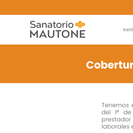
Insti
Cobertur
Tenemos e
del 1° d
prestador
laborales