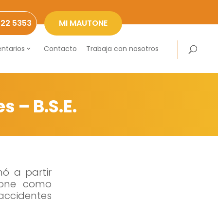
222 5353
MI MAUTONE
ntarios
Contacto
Trabaja con nosotros
 – B.S.E.
ó a partir
tone como
accidentes