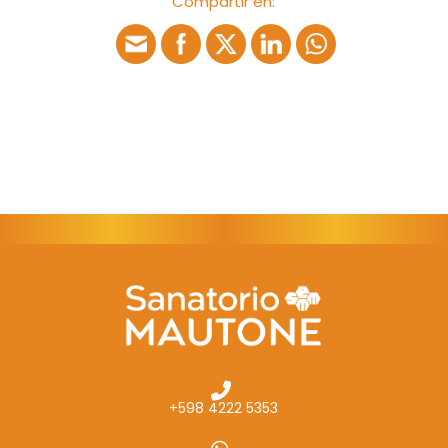
Compartir en:
cómo se usa
la web.
Experiencia
Para que
nuestra web
funcione lo
mejor posible
durante tu
visita. Si
rechaza estas
cookies,
algunas
funcionalidades
desaparecerán
de la web.
+598 4222 5353