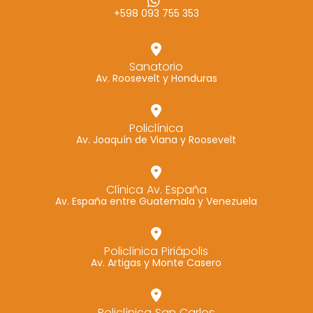
+598 093 755 353
Marketing
Al compartir tus
intereses y
Sanatorio
comportamiento
Av. Roosevelt y Honduras
mientras visitas
nuestro sitio,
aumentas la
Policlínica
Av. Joaquín de Viana y Roosevelt
posibilidad de
ver contenido y
ofertas
Clínica Av. España
personalizados.
Av. España entre Guatemala y Venezuela
Policlínica Piriápolis
Av. Artigas y Monte Casero
Policlínica San Carlos