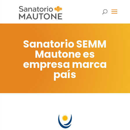
Sanatorio SEMM
Mautone es
empresa marca
país
Necesarias
Estas