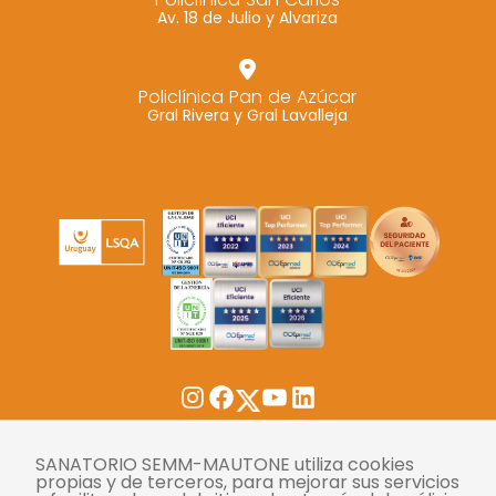
Av. 18 de Julio y Alvariza
Policlínica Pan de Azúcar
Gral Rivera y Gral Lavalleja
Twitter
Instagram
Facebook
YouTube
LinkedIn
Tasas
SANATORIO SEMM-MAUTONE utiliza cookies
propias y de terceros, para mejorar sus servicios