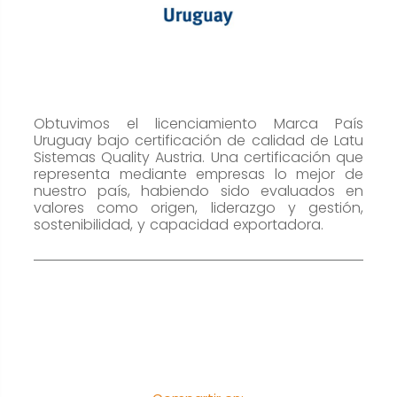
cookies no
son
opcionales.
Son
necesarias
para que
Obtuvimos el licenciamiento Marca País
funcione la
Uruguay bajo certificación de calidad de Latu
web.
Sistemas Quality Austria. Una certificación que
representa mediante empresas lo mejor de
nuestro país, habiendo sido evaluados en
valores como origen, liderazgo y gestión,
Estadísticas
sostenibilidad, y capacidad exportadora.
Para que
podamos
mejorar la
funcionalidad
y estructura
de la web, en
base a